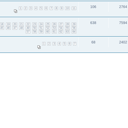
106
2764
1
2
3
4
5
6
7
8
9
10
11
638
7594
18
19
20
21
22
23
24
25
26
27
28
29
45
46
47
48
49
50
51
52
53
54
55
56
57
58
59
60
61
62
63
64
68
2402
1
2
3
4
5
6
7
оотношений.
8
2883