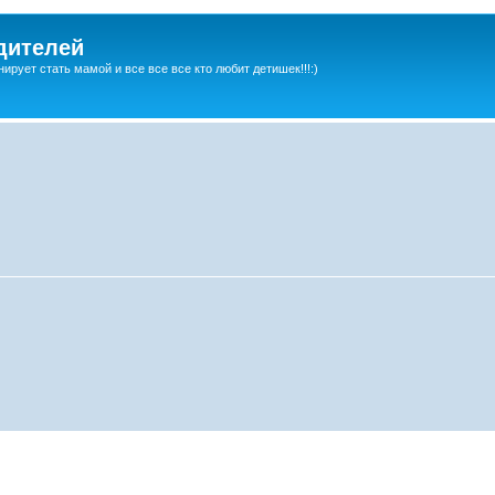
дителей
ирует стать мамой и все все все кто любит детишек!!!:)