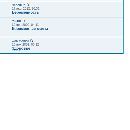
Черешня
17 июл 2012, 20:32
Беременность
YanKK
30 сен 2009, 04:11
Беременные мамы
web-maniac
18 ноя 2009, 06:12
Здоровье
descent
12 дек 2009, 21:19
Папин клуб
Наша команда
•
Удалить cookies конференции
• Часовой пояс: UTC + 4 часа