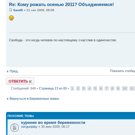
Re: Кому рожать осенью 2011? Объединяемся!
SandS
» 21 сен 2009, 08:06
Свобода - это когда человек по-настоящему счастлив в одиночестве.
Показать сообщ
Пред.
Ответить
Сообщений: 646 •
Страница
13
из
65
•
1
2
3
4
5
6
7
8
9
10
11
Вернуться в Беременные мамы
ПОХОЖИЕ ТЕМЫ
курение во время беременности
sergunplay
» 30 июн 2009, 06:17