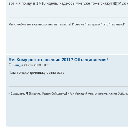
вот и я пойду в 17-18 ндель, надеюсь мне уже тоже скажут)))))Муж
Мы с любимым уже несколько лет вместе! И это не "так долго!", это "так мало!"
Re: Кому рожать осенью 2011? Объединяемся!
Stan_
» 21 сен 2009, 08:05
Нам только доченьку.сыны есть.
- Здрасьте. Я Виталик, Катин бойфренд! - А я Аркадий Анатольевич, Катин бойфа