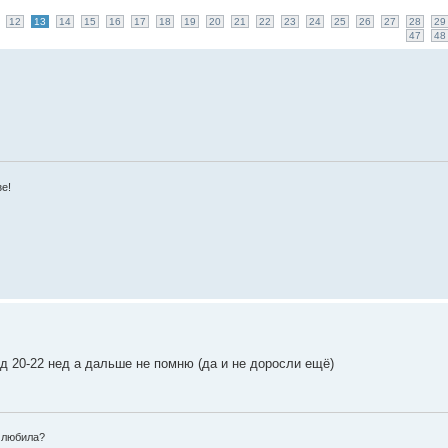
12
13
14
15
16
17
18
19
20
21
22
23
24
25
26
27
28
29
47
48
зе!
ед 20-22 нед а дальше не помню (да и не доросли ещё)
о любила?