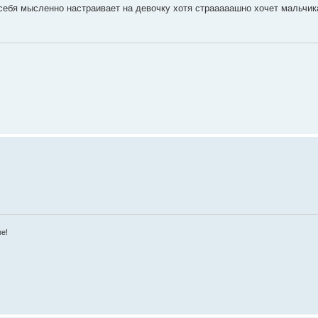
 себя мысленно настраивает на девочку хотя страаааашно хочет мальчика)
зе!