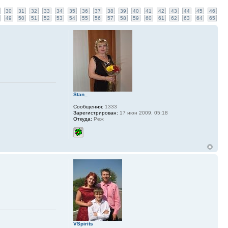
30
31
32
33
34
35
36
37
38
39
40
41
42
43
44
45
46
49
50
51
52
53
54
55
56
57
58
59
60
61
62
63
64
65
Stan_
Сообщения:
1333
Зарегистрирован:
17 июн 2009, 05:18
Откуда:
Реж
VSpirits