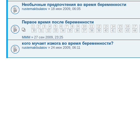
Необычные предпочтения во время беременности
rustemakbulatov
» 18 июн 2009, 06:05
Первое время после беременности
1
2
3
4
5
6
7
8
9
10
11
12
13
14
15
16
17
30
31
32
33
34
35
36
37
38
39
40
41
42
43
44
MMM
» 27 сен 2009, 23:25
кого мучает изжога во время беременности?
rustemakbulatov
» 24 июн 2009, 06:11
Отцы и дети : взаимоотношения и проблемы этих взаим
Змитрий
» 21 июн 2009, 19:59
КТО СЕЙЧАС НА КОНФЕРЕНЦИИ
Сейчас этот форум просматривают:
Yahoo [Bot]
и гости: 2
Список форумов