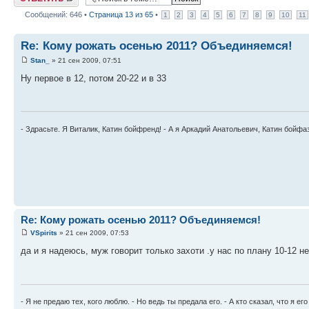
Сообщений: 646 •
Страница
13
из
65
•
1
2
3
4
5
6
7
8
9
10
11
Re: Кому рожать осенью 2011? Объединяемся!
Stan_
» 21 сен 2009, 07:51
Ну первое в 12, потом 20-22 и в 33
- Здрасьте. Я Виталик, Катин бойфренд! - А я Аркадий Анатольевич, Катин бойфа
Re: Кому рожать осенью 2011? Объединяемся!
VSpirits
» 21 сен 2009, 07:53
да и я надеюсь, муж говорит только захоти .у нас по плану 10-12 н
- Я не предаю тех, кого люблю. - Но ведь ты предала его. - А кто сказал, что я ег