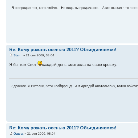
- Я не предаю тех, кого люблю. - Но ведь ты предала его. - А кто сказал, что я ег
Re: Кому рожать осенью 2011? Объединяемся!
Stan_
» 21 сен 2009, 08:04
Я бы тож Свет
каждый день смотрела на свою крошку.
- Здрасьте. Я Виталик, Катин бойфренд! - А я Аркадий Анатольевич, Катин бойфа
Re: Кому рожать осенью 2011? Объединяемся!
Gateta
» 21 сен 2009, 08:04