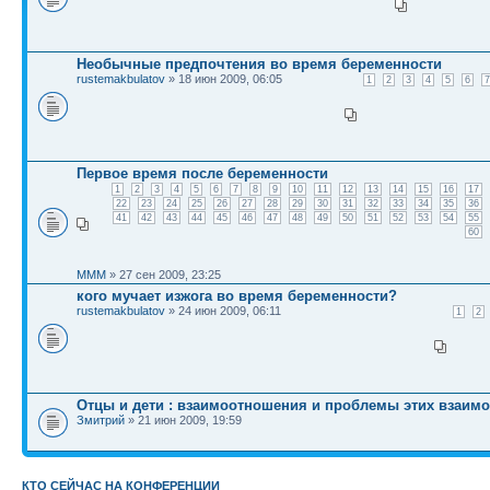
Необычные предпочтения во время беременности
rustemakbulatov
» 18 июн 2009, 06:05
1
2
3
4
5
6
7
Первое время после беременности
1
2
3
4
5
6
7
8
9
10
11
12
13
14
15
16
17
22
23
24
25
26
27
28
29
30
31
32
33
34
35
36
41
42
43
44
45
46
47
48
49
50
51
52
53
54
55
60
MMM
» 27 сен 2009, 23:25
кого мучает изжога во время беременности?
rustemakbulatov
» 24 июн 2009, 06:11
1
2
Отцы и дети : взаимоотношения и проблемы этих взаим
Змитрий
» 21 июн 2009, 19:59
КТО СЕЙЧАС НА КОНФЕРЕНЦИИ