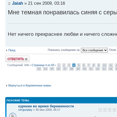
Jaiah
» 21 сен 2009, 03:16
Мне темная понравилась синяя с сер
Нет ничего прекраснее любви и ничего сложн
Показать сообщения за:
Поле 
Пред.
Ответить
Сообщений: 646 •
Страница
4
из
65
•
1
2
3
4
5
6
7
8
9
10
11
33
34
35
36
37
38
39
40
41
42
43
44
Вернуться в Беременные мамы
ПОХОЖИЕ ТЕМЫ
курение во время беременности
sergunplay
» 30 июн 2009, 06:17
1
2
3
4