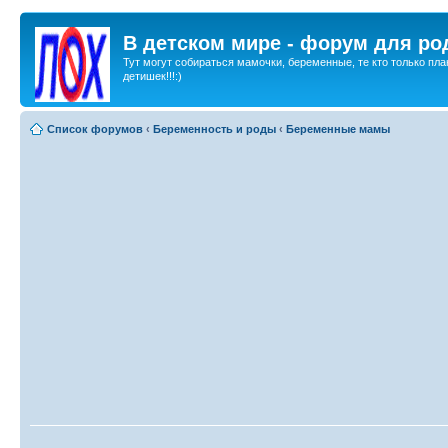
В детском мире - форум для ро
Тут могут собираться мамочки, беременные, те кто только пла
детишек!!!:)
Список форумов
‹
Беременность и роды
‹
Беременные мамы