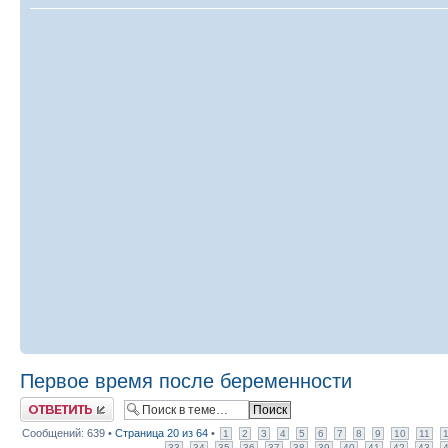
Первое время после беременности
Ответить
Сообщений: 639 •
Страница
20
из
64
•
1
2
3
4
5
6
7
8
9
10
11
33
34
35
36
37
38
39
40
41
42
43