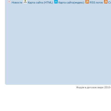
Новости
Карта сайта (HTML)
Карта сайта(индекс)
RSS поток
Сп
Форум в детском мире 2010