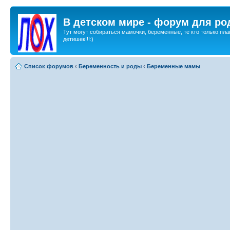
В детском мире - форум для ро
Тут могут собираться мамочки, беременные, те кто только пла
детишек!!!:)
Список форумов
‹
Беременность и роды
‹
Беременные мамы