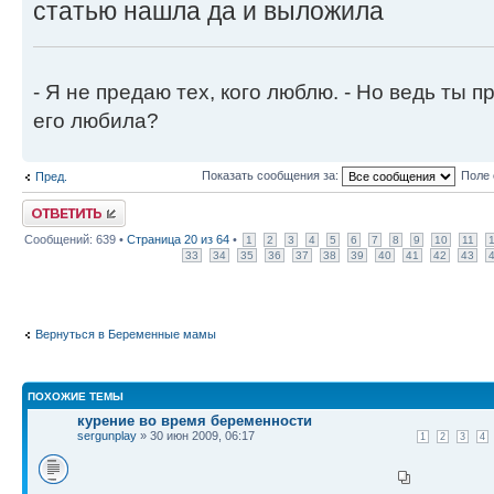
статью нашла да и выложила
- Я не предаю тех, кого люблю. - Но ведь ты пр
его любила?
Показать сообщения за:
Поле 
Пред.
Ответить
Сообщений: 639 •
Страница
20
из
64
•
1
2
3
4
5
6
7
8
9
10
11
33
34
35
36
37
38
39
40
41
42
43
Вернуться в Беременные мамы
ПОХОЖИЕ ТЕМЫ
курение во время беременности
sergunplay
» 30 июн 2009, 06:17
1
2
3
4