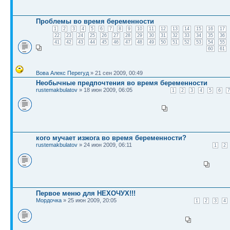
Проблемы во время беременности
1
2
3
4
5
6
7
8
9
10
11
12
13
14
15
16
17
22
23
24
25
26
27
28
29
30
31
32
33
34
35
36
41
42
43
44
45
46
47
48
49
50
51
52
53
54
55
60
61
Вова Алекс Перегуд
» 21 сен 2009, 00:49
Необычные предпочтения во время беременности
rustemakbulatov
» 18 июн 2009, 06:05
1
2
3
4
5
6
7
кого мучает изжога во время беременности?
rustemakbulatov
» 24 июн 2009, 06:11
1
2
Первое меню для НЕХОЧУХ!!!
Мордочка
» 25 июн 2009, 20:05
1
2
3
4