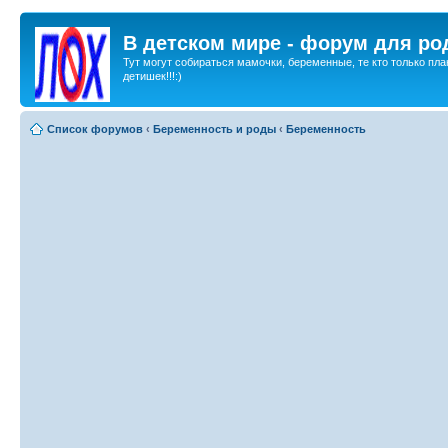
В детском мире - форум для ро
Тут могут собираться мамочки, беременные, те кто только пла
детишек!!!:)
Список форумов
‹
Беременность и роды
‹
Беременность