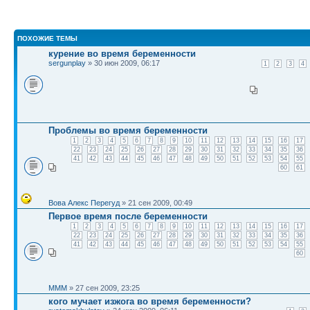
ПОХОЖИЕ ТЕМЫ
курение во время беременности
sergunplay
» 30 июн 2009, 06:17
1
2
3
4
Проблемы во время беременности
1
2
3
4
5
6
7
8
9
10
11
12
13
14
15
16
17
22
23
24
25
26
27
28
29
30
31
32
33
34
35
36
41
42
43
44
45
46
47
48
49
50
51
52
53
54
55
60
61
Вова Алекс Перегуд
» 21 сен 2009, 00:49
Первое время после беременности
1
2
3
4
5
6
7
8
9
10
11
12
13
14
15
16
17
22
23
24
25
26
27
28
29
30
31
32
33
34
35
36
41
42
43
44
45
46
47
48
49
50
51
52
53
54
55
60
MMM
» 27 сен 2009, 23:25
кого мучает изжога во время беременности?