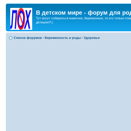
В детском мире - форум для ро
Тут могут собираться мамочки, беременные, те кто только пла
детишек!!!:)
Список форумов
‹
Беременность и роды
‹
Здоровье