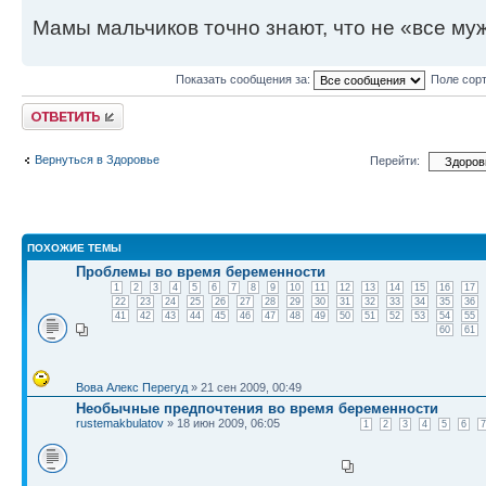
Мамы мальчиков точно знают, что не «все муж
Показать сообщения за:
Поле сор
Ответить
Вернуться в Здоровье
Перейти:
ПОХОЖИЕ ТЕМЫ
Проблемы во время беременности
1
2
3
4
5
6
7
8
9
10
11
12
13
14
15
16
17
22
23
24
25
26
27
28
29
30
31
32
33
34
35
36
41
42
43
44
45
46
47
48
49
50
51
52
53
54
55
60
61
Вова Алекс Перегуд
» 21 сен 2009, 00:49
Необычные предпочтения во время беременности
rustemakbulatov
» 18 июн 2009, 06:05
1
2
3
4
5
6
7