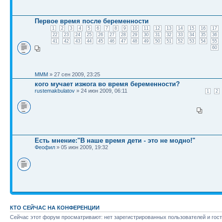
Первое время после беременности
1
2
3
4
5
6
7
8
9
10
11
12
13
14
15
16
17
22
23
24
25
26
27
28
29
30
31
32
33
34
35
36
41
42
43
44
45
46
47
48
49
50
51
52
53
54
55
60
MMM
» 27 сен 2009, 23:25
кого мучает изжога во время беременности?
rustemakbulatov
» 24 июн 2009, 06:11
1
2
Есть мнение:"В наше время дети - это не модно!"
Феофил
» 05 июн 2009, 19:32
КТО СЕЙЧАС НА КОНФЕРЕНЦИИ
Сейчас этот форум просматривают: нет зарегистрированных пользователей и гост