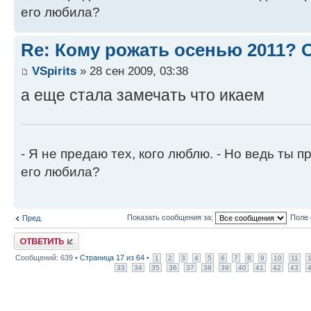
его любила?
Re: Кому рожать осенью 2011?
VSpirits
» 28 сен 2009, 03:38
а еще стала замечать что икаем
- Я не предаю тех, кого люблю. - Но ведь ты пр
его любила?
Показать сообщения за:
Поле 
Пред.
Ответить
Сообщений: 639 •
Страница
17
из
64
•
1
2
3
4
5
6
7
8
9
10
11
33
34
35
36
37
38
39
40
41
42
43