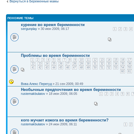
Вернуться в Беременные мамы
ПОХОЖИЕ ТЕМЫ
курение во время беременности
sergunplay
» 30 июн 2009, 06:17
1
2
3
4
Проблемы во время беременности
1
2
3
4
5
6
7
8
9
10
11
12
13
14
15
16
17
22
23
24
25
26
27
28
29
30
31
32
33
34
35
36
41
42
43
44
45
46
47
48
49
50
51
52
53
54
55
60
61
Вова Алекс Перегуд
» 21 сен 2009, 00:49
Необычные предпочтения во время беременности
rustemakbulatov
» 18 июн 2009, 06:05
1
2
3
4
5
6
7
кого мучает изжога во время беременности?
rustemakbulatov
» 24 июн 2009, 06:11
1
2