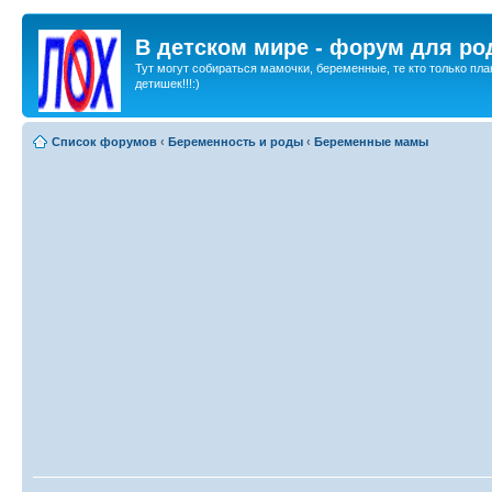
В детском мире - форум для ро
Тут могут собираться мамочки, беременные, те кто только пла
детишек!!!:)
Список форумов
‹
Беременность и роды
‹
Беременные мамы