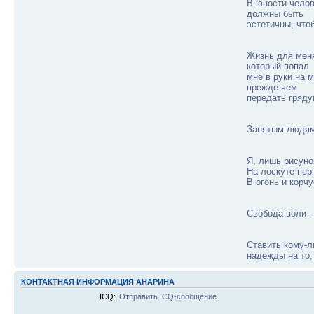
В юности челов
должны быть
эстетичны, что
Жизнь для меня
который попал
мне в руки на м
прежде чем
передать гряд
Занятым людям
Я, лишь рисуно
На лоскуте пер
В огонь и корчу
Свобода воли -
Ставить кому-ли
надежды на то, 
КОНТАКТНАЯ ИНФОРМАЦИЯ АНАРИНА
ICQ:
Отправить ICQ-сообщение