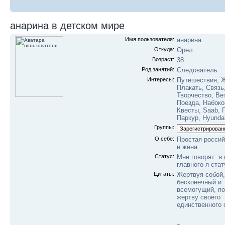
анарина в детском мире
Имя пользователя:
анарина
Откуда:
Орел
Возраст:
38
Род занятий:
Следователь
Интересы:
Путешествия, 
Плакать, Связь,
Творчество, Ве
Поезда, Набоко
Квесты, Saab, 
Паркур, Hyunda
Группы:
О себе:
Простая россий
и жена
Статус:
Мне говорят: я 
главного я ста
Цитаты:
Жертвуя собой,
бесконечный и
всемогущий, по
жертву своего
единственного 