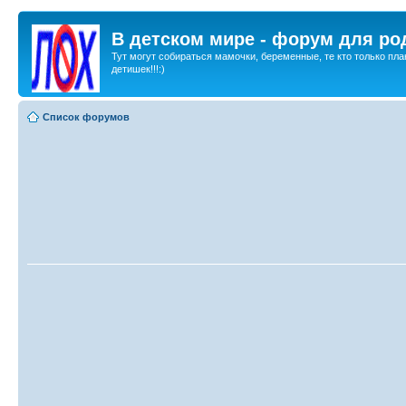
В детском мире - форум для ро
Тут могут собираться мамочки, беременные, те кто только пла
детишек!!!:)
Список форумов