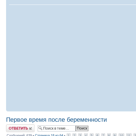
Первое время после беременности
Ответить
Сообщений: 639 •
Страница
18
из
64
•
1
2
3
4
5
6
7
8
9
10
11