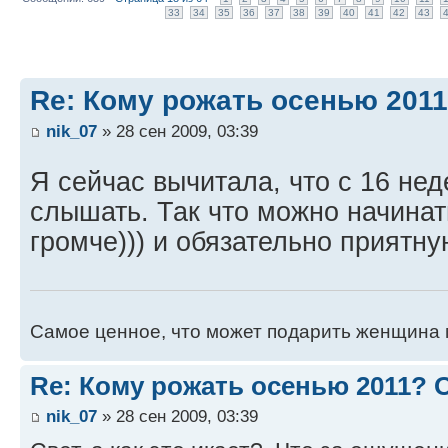
33
34
35
36
37
38
39
40
41
42
43
Re: Кому рожать осенью 201
nik_07
» 28 сен 2009, 03:39
Я сейчас вычитала, что с 16 н
слышать. Так что можно начинать
громче))) и обязательно приятную
Самое ценное, что может подарить женщина 
Re: Кому рожать осенью 2011?
nik_07
» 28 сен 2009, 03:39