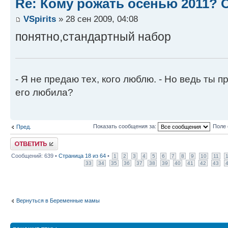
Re: Кому рожать осенью 2011?
VSpirits
» 28 сен 2009, 04:08
понятно,стандартный набор
- Я не предаю тех, кого люблю. - Но ведь ты пр
его любила?
Показать сообщения за:
Поле 
Пред.
Ответить
Сообщений: 639 •
Страница
18
из
64
•
1
2
3
4
5
6
7
8
9
10
11
33
34
35
36
37
38
39
40
41
42
43
Вернуться в Беременные мамы