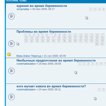
ПОХОЖИЕ ТЕМЫ
курение во время беременности
sergunplay
» 30 июн 2009, 06:17
1
2
3
4
Проблемы во время беременности
1
2
3
4
5
6
7
8
9
10
11
12
13
14
15
16
17
22
23
24
25
26
27
28
29
30
31
32
33
34
35
36
41
42
43
44
45
46
47
48
49
50
51
52
53
54
55
60
61
Вова Алекс Перегуд
» 21 сен 2009, 00:49
Необычные предпочтения во время беременности
rustemakbulatov
» 18 июн 2009, 06:05
1
2
3
4
5
6
7
кого мучает изжога во время беременности?
rustemakbulatov
» 24 июн 2009, 06:11
1
2