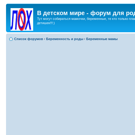
В детском мире - форум для ро
Тут могут собираться мамочки, беременные, те кто только пла
детишек!!!:)
Список форумов
‹
Беременность и роды
‹
Беременные мамы