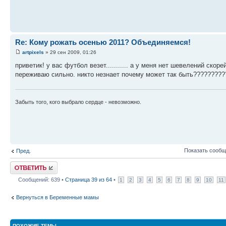
Re: Кому рожать осенью 2011? Объединяемся!
artpixels
» 29 сен 2009, 01:26
приветик! у вас футбол везет........... а у меня нет шевелений скор
переживаю сильно. никто незнает почему может так быть?????????
Забыть того, кого выбрало сердце - невозможно.
Показать сообщ
Пред.
Ответить
Сообщений: 639 •
Страница
39
из
64
•
1
2
3
4
5
6
7
8
9
10
11
Вернуться в Беременные мамы
ПОХОЖИЕ ТЕМЫ