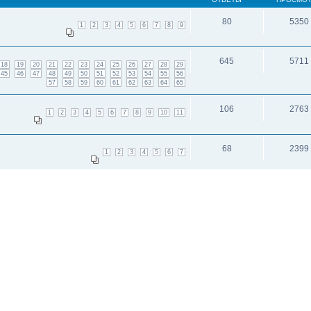
80
5350
1
2
3
4
5
6
7
8
9
645
5711
18
19
20
21
22
23
24
25
26
27
28
29
45
46
47
48
49
50
51
52
53
54
55
56
57
58
59
60
61
62
63
64
65
106
2763
1
2
3
4
5
6
7
8
9
10
11
68
2399
1
2
3
4
5
6
7
83
2223
1
2
3
4
5
6
7
8
9