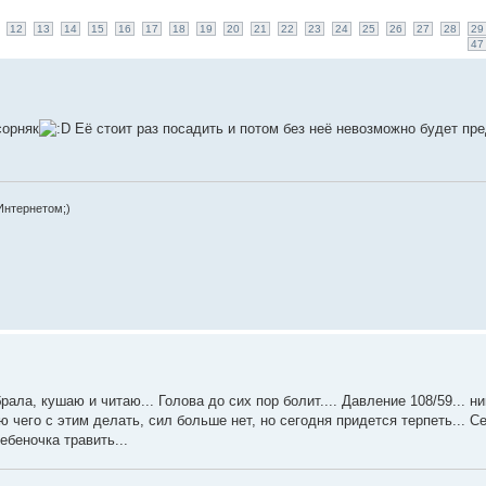
12
13
14
15
16
17
18
19
20
21
22
23
24
25
26
27
28
29
47
сорняк
Её стоит раз посадить и потом без неё невозможно будет пр
Интернетом;)
ла, кушаю и читаю... Голова до сих пор болит.... Давление 108/59... ни
ю чего с этим делать, сил больше нет, но сегодня придется терпеть... С
ебеночка травить...