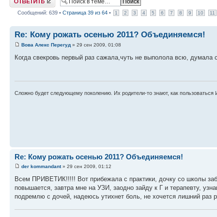
Сообщений: 639 •
Страница
39
из
64
•
1
2
3
4
5
6
7
8
9
10
11
Re: Кому рожать осенью 2011? Объединяемся!
Вова Алекс Перегуд
» 29 сен 2009, 01:08
Когда свекровь первый раз сажала,чуть не выполола всю, думала 
Сложно будет следующему поколению. Их родители-то знают, как пользоваться 
Re: Кому рожать осенью 2011? Объединяемся!
der kommandant
» 29 сен 2009, 01:12
Всем ПРИВЕТИК!!!!! Вот прибежала с практики, дочку со школы забра
повышается, завтра мне на УЗИ, заодно зайду к Г и терапевту, узна
подремлю с дочей, надеюсь утихнет боль, не хочется лишний раз р