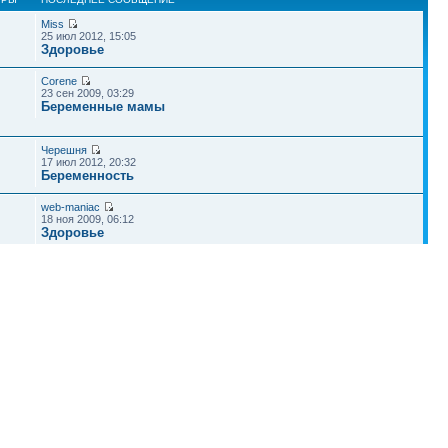
Miss
25 июл 2012, 15:05
Здоровье
Corene
23 сен 2009, 03:29
Беременные мамы
Черешня
17 июл 2012, 20:32
Беременность
web-maniac
18 ноя 2009, 06:12
Здоровье
анарина
10 сен 2010, 14:50
Питание ребенка
Наша команда
•
Удалить cookies конференции
• Часовой пояс: UTC + 4 часа