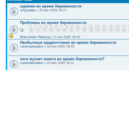
курение во время беременности
sergunplay
» 30 июн 2009, 06:17
Проблемы во время беременности
1
2
3
4
5
6
7
8
9
10
11
12
13
14
15
16
17
30
31
32
33
34
35
36
37
38
39
40
41
42
43
44
Вова Алекс Перегуд
» 21 сен 2009, 00:49
Необычные предпочтения во время беременности
rustemakbulatov
» 18 июн 2009, 06:05
кого мучает изжога во время беременности?
rustemakbulatov
» 24 июн 2009, 06:11
Первое меню для НЕХОЧУХ!!!
Мордочка
» 25 июн 2009, 20:05
КТО СЕЙЧАС НА КОНФЕРЕНЦИИ
Сейчас этот форум просматривают:
Google [Bot]
и гости: 1
Список форумов