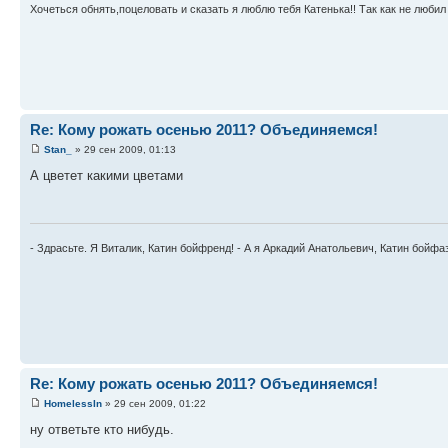
Хочеться обнять,поцеловать и сказать я люблю тебя Катенька!! Так как не любил 
Re: Кому рожать осенью 2011? Объединяемся!
Stan_
» 29 сен 2009, 01:13
А цветет какими цветами
- Здрасьте. Я Виталик, Катин бойфренд! - А я Аркадий Анатольевич, Катин бойфа
Re: Кому рожать осенью 2011? Объединяемся!
HomelessIn
» 29 сен 2009, 01:22
ну ответьте кто нибудь.