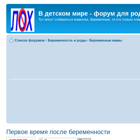
В детском мире - форум для ро
Тут могут собираться мамочки, беременные, те кто только план
Список форумов
‹
Беременность и роды
‹
Беременные мамы
Первое время после беременности
Ответить