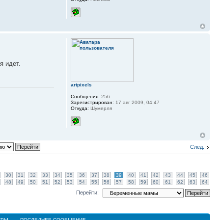
я идет.
artpixels
Сообщения:
256
Зарегистрирован:
17 авг 2009, 04:47
Откуда:
Шумерля
След.
30
31
32
33
34
35
36
37
38
39
40
41
42
43
44
45
46
48
49
50
51
52
53
54
55
56
57
58
59
60
61
62
63
64
Перейти:
ТРЫ
ПОСЛЕДНЕЕ СООБЩЕНИЕ