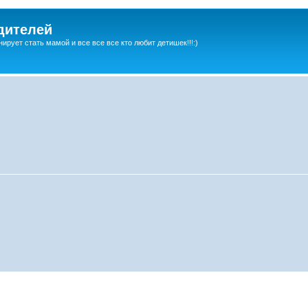
дителей
ирует стать мамой и все все все кто любит детишек!!!:)