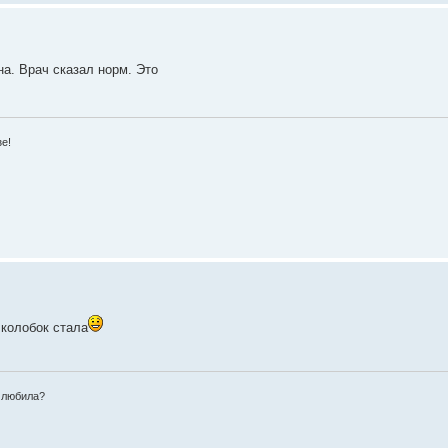
на. Врач сказал норм. Это
зе!
 колобок стала
о любила?