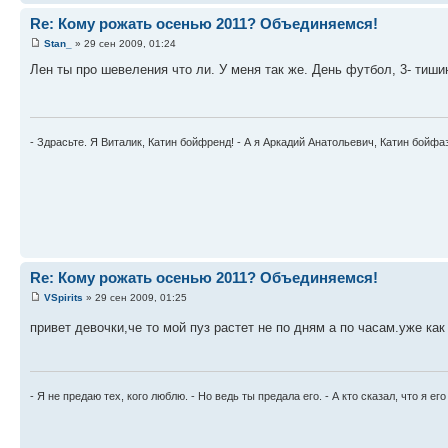
Re: Кому рожать осенью 2011? Объединяемся!
Stan_
» 29 сен 2009, 01:24
Лен ты про шевеления что ли. У меня так же. День футбол, 3- тиши
- Здрасьте. Я Виталик, Катин бойфренд! - А я Аркадий Анатольевич, Катин бойфа
Re: Кому рожать осенью 2011? Объединяемся!
VSpirits
» 29 сен 2009, 01:25
привет девочки,че то мой пуз растет не по дням а по часам.уже как
- Я не предаю тех, кого люблю. - Но ведь ты предала его. - А кто сказал, что я ег