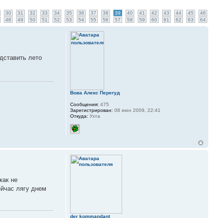
30
31
32
33
34
35
36
37
38
39
40
41
42
43
44
45
46
48
49
50
51
52
53
54
55
56
57
58
59
60
61
62
63
64
едставить лето
Вова Алекс Перегуд
Сообщения:
475
Зарегистрирован:
08 июн 2009, 22:41
Откуда:
Ухта
как не
ейчас лягу днем
der kommandant