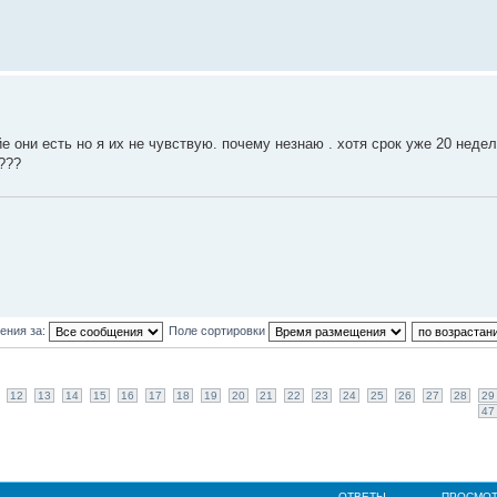
ейе они есть но я их не чувствую. почему незнаю . хотя срок уже 20 недел
???
ения за:
Поле сортировки
12
13
14
15
16
17
18
19
20
21
22
23
24
25
26
27
28
29
47
ОТВЕТЫ
ПРОСМО