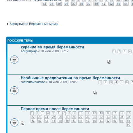
33
34
35
36
37
38
39
40
41
42
43
44
Вернуться в Беременные мамы
ПОХОЖИЕ ТЕМЫ
курение во время беременности
sergunplay
» 30 июн 2009, 06:17
1
2
3
4
Необычные предпочтения во время беременности
rustemakbulatov
» 18 июн 2009, 06:05
1
2
3
4
5
6
7
Первое время после беременности
1
2
3
4
5
6
7
8
9
10
11
12
13
14
15
16
17
22
23
24
25
26
27
28
29
30
31
32
33
34
35
36
41
42
43
44
45
46
47
48
49
50
51
52
53
54
55
60