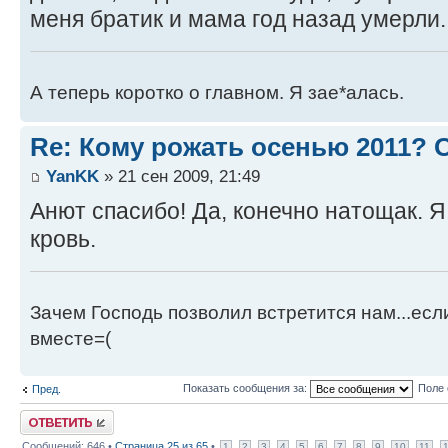
меня братик и мама год назад умерли.
А теперь коротко о главном. Я зае*алась.
Re: Кому рожать осенью 2011?
YanKK
» 21 сен 2009, 21:49
Анют спасибо! Да, конечно натощак. Я
кровь.
Зачем Господь позволил встретится нам...есл
вместе=(
Показать сообщения за:
Поле 
Пред.
Ответить
Сообщений: 646 •
Страница
25
из
65
•
1
2
3
4
5
6
7
8
9
10
11