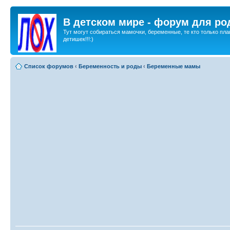
В детском мире - форум для ро
Тут могут собираться мамочки, беременные, те кто только пла
детишек!!!:)
Список форумов
‹
Беременность и роды
‹
Беременные мамы