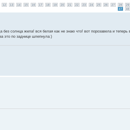
12
13
14
15
16
17
18
19
20
21
22
23
24
25
26
27
28
29
47
48
ода без солнца жила! вся белая как не знаю что! вот порозавела и теперь 
за это по заднице шлепнула:)