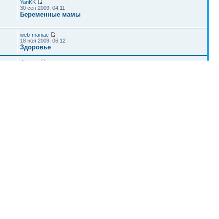
YanKK
30 сен 2009, 04:11
Беременные мамы
web-maniac
18 ноя 2009, 06:12
Здоровье
descent
12 дек 2009, 21:19
Папин клуб
Наша команда
•
Удалить cookies конференции
• Часовой пояс: UTC + 4 часа