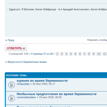
- Здрасьте. Я Виталик, Катин бойфренд! - А я Аркадий Анатольевич, Катин бойфа
Показать сообщ
Пред.
Ответить
Сообщений: 646 •
Страница
47
из
65
•
1
2
3
4
5
6
7
8
9
10
11
Вернуться в Беременные мамы
ПОХОЖИЕ ТЕМЫ
курение во время беременности
sergunplay
» 30 июн 2009, 06:17
Необычные предпочтения во время беременности
rustemakbulatov
» 18 июн 2009, 06:05