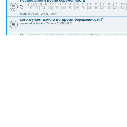
Первое время после беременности
1
2
3
4
5
6
7
8
9
10
11
12
13
14
15
16
17
30
31
32
33
34
35
36
37
38
39
40
41
42
43
44
MMM
» 27 сен 2009, 23:25
кого мучает изжога во время беременности?
rustemakbulatov
» 24 июн 2009, 06:11
Отцы и дети : взаимоотношения и проблемы этих взаим
Змитрий
» 21 июн 2009, 19:59
КТО СЕЙЧАС НА КОНФЕРЕНЦИИ
Сейчас этот форум просматривают: нет зарегистрированных пользователей и гост
Список форумов
Новости
Карта сайта (HTML)
Карта сайта(индекс)
RSS поток
Сп