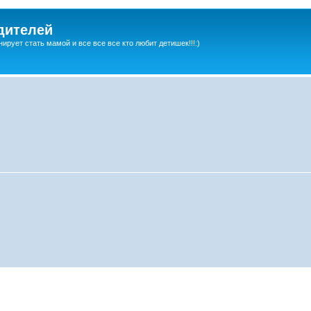
дителей
ирует стать мамой и все все все кто любит детишек!!!:)