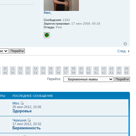
Stan_
Сообщения:
1333
Зарегистрирован:
17 июн 2009, 05:18
Откуда:
Реж
След.
30
31
32
33
34
35
36
37
38
39
40
41
42
43
44
45
46
49
50
51
52
53
54
55
56
57
58
59
60
61
62
63
64
65
Перейти:
ТРЫ
ПОСЛЕДНЕЕ СООБЩЕНИЕ
Miss
25 июл 2012, 15:05
Здоровье
Черешня
17 июл 2012, 20:32
Беременность