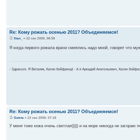
Re: Кому рожать осенью 2011? Объединяемся!
Stan_
» 22 сен 2009, 06:56
Я когда первого рожала врачи смеялись надо мной, говорят что му
- Здрасьте. Я Виталик, Катин бойфренд! - А я Аркадий Анатольевич, Катин бойфа
Re: Кому рожать осенью 2011? Объединяемся!
Gateta
» 22 сен 2009, 07:19
У меня тоже кожа очень светлая))))) и на море никогда не загораю по