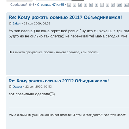
Сообщений: 646 •
Страница
47
из
65
•
1
2
3
4
5
6
7
8
9
10
11
Re: Кому рожать осенью 2011? Объединяемся!
Jaiah
» 22 сен 2009, 06:52
Ну так слегка:) но кожа горит всё равно:( ну что ты хочешь я три г
будто но не сильно так слегка;) не переживайте! мама сегодня мне 
Нет ничего прекраснее любви и ничего сложнее, чем любить.
Re: Кому рожать осенью 2011? Объединяемся!
Gateta
» 22 сен 2009, 06:53
вот правильно сделала))))
Мы с любимым уже несколько лет вместе! И это не "так долго!", это "так мало!"