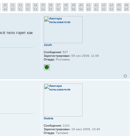
30
31
32
33
34
35
36
37
38
39
40
41
42
43
44
45
46
49
50
51
52
53
54
55
56
57
58
59
60
61
62
63
64
65
всё тело горит как
Jaiah
Сообщения:
527
Зарегистрирован:
09 сен 2009, 11:06
Откуда:
Рославль
Gateta
Сообщения:
1241
Зарегистрирован:
19 июл 2009, 10:40
Откуда:
Таловая