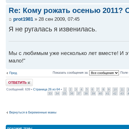
Re: Кому рожать осенью 2011?
prot1981
» 28 сен 2009, 07:45
Я не ругалась я извенилась.
Мы с любимым уже несколько лет вместе! И это 
мало!"
Показать сообщения за:
Поле 
Пред.
Ответить
Сообщений: 639 •
Страница
26
из
64
•
1
2
3
4
5
6
7
8
9
10
11
33
34
35
36
37
38
39
40
41
42
43
Вернуться в Беременные мамы
ПОХОЖИЕ ТЕМЫ