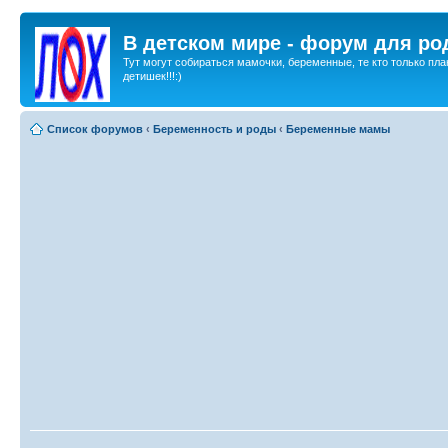
В детском мире - форум для ро
Тут могут собираться мамочки, беременные, те кто только пла
детишек!!!:)
Список форумов
‹
Беременность и роды
‹
Беременные мамы