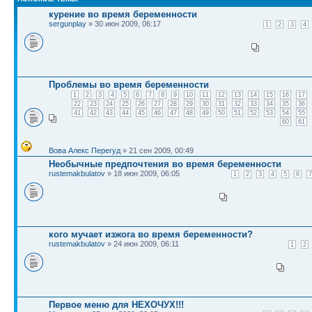
курение во время беременности
sergunplay
» 30 июн 2009, 06:17
1
2
3
4
Проблемы во время беременности
1
2
3
4
5
6
7
8
9
10
11
12
13
14
15
16
17
22
23
24
25
26
27
28
29
30
31
32
33
34
35
36
41
42
43
44
45
46
47
48
49
50
51
52
53
54
55
60
61
Вова Алекс Перегуд
» 21 сен 2009, 00:49
Необычные предпочтения во время беременности
rustemakbulatov
» 18 июн 2009, 06:05
1
2
3
4
5
6
7
кого мучает изжога во время беременности?
rustemakbulatov
» 24 июн 2009, 06:11
1
2
Первое меню для НЕХОЧУХ!!!