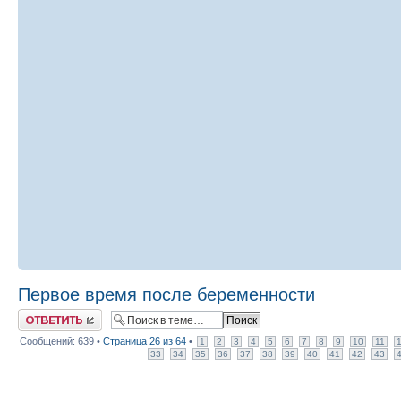
Первое время после беременности
Ответить
Сообщений: 639 •
Страница
26
из
64
•
1
2
3
4
5
6
7
8
9
10
11
33
34
35
36
37
38
39
40
41
42
43