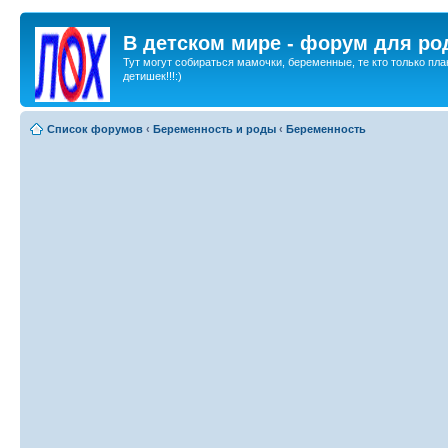
В детском мире - форум для ро
Тут могут собираться мамочки, беременные, те кто только пла
детишек!!!:)
Список форумов
‹
Беременность и роды
‹
Беременность