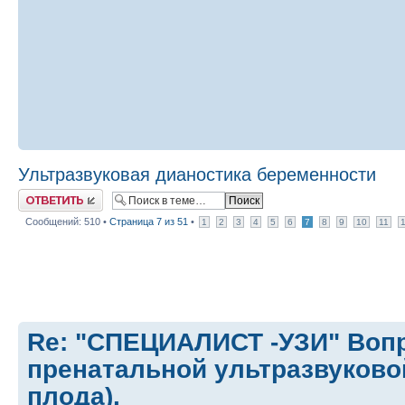
Ультразвуковая дианостика беременности
Ответить
Сообщений: 510 •
Страница
7
из
51
•
1
2
3
4
5
6
7
8
9
10
11
Re: "СПЕЦИАЛИСТ -УЗИ" Воп
пренатальной ультразвуково
плода).