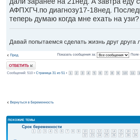
дали заранее на 21нед. А завтра еду 
АФПХГЧ.по диагнозу17-18нед. Последн
теперь думаю когда мне ехать на узи?
Давай попытаемся сделать жизнь друг друга ле
Показать сообщения за:
Поле 
Пред.
Ответить
Сообщений: 510 •
Страница
31
из
51
•
1
2
3
4
5
6
7
8
9
10
11
Вернуться в Беременность
ПОХОЖИЕ ТЕМЫ
Срок беременности
1
2
3
4
5
6
7
8
9
10
11
12
13
14
15
16
17
22
23
24
25
26
27
28
29