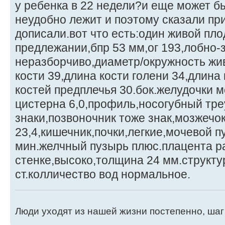
у ребенка в 22 недели?и еще может бы
неудобно лежит и поэтому сказали пр
дописали.вот что есть:один живой пло
предлежании,бпр 53 мм,ог 193,лобно-
неразборчиво,диаметр/окружность жи
кости 39,длина кости голени 34,длина
костей предплечья 30.бок.желудочки м
цистерна 6,0,профиль,носогубный тре
знаки,позвоночник тоже знак,мозжечо
23,4,кишечник,почки,легкие,мочевой п
мин.желчный пузырь плюс.плацента р
стенке,высоко,толщина 24 мм.структу
ст.колличество вод нормальное.
Люди уходят из нашей жизни постепенно, шаг 