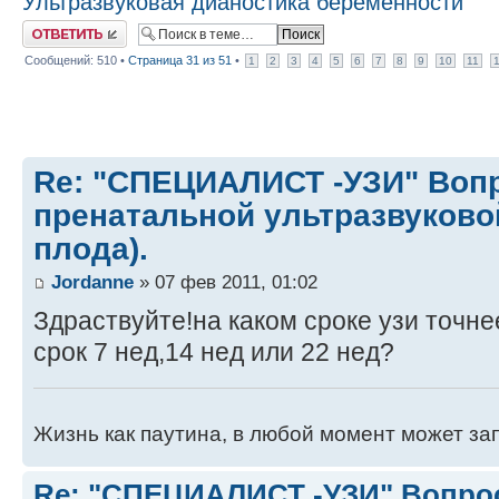
Ультразвуковая дианостика беременности
Ответить
Сообщений: 510 •
Страница
31
из
51
•
1
2
3
4
5
6
7
8
9
10
11
Re: "СПЕЦИАЛИСТ -УЗИ" Воп
пренатальной ультразвуково
плода).
Jordanne
» 07 фев 2011, 01:02
Здраствуйте!на каком сроке узи точне
срок 7 нед,14 нед или 22 нед?
Жизнь как паутина, в любой момент может зап
Re: "СПЕЦИАЛИСТ -УЗИ" Вопро