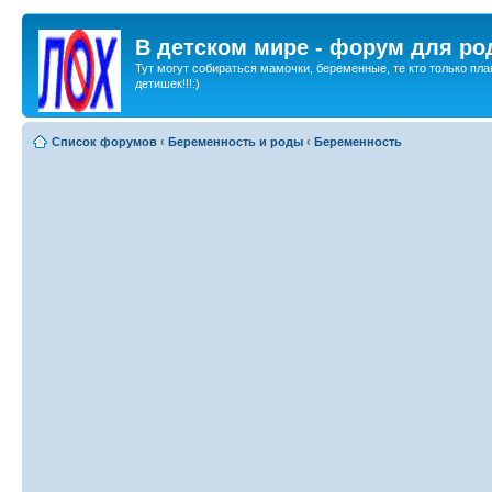
В детском мире - форум для ро
Тут могут собираться мамочки, беременные, те кто только пла
детишек!!!:)
Список форумов
‹
Беременность и роды
‹
Беременность