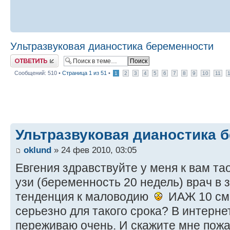
Ультразвуковая дианостика беременности
Ответить
Сообщений: 510 •
Страница
1
из
51
•
1
2
3
4
5
6
7
8
9
10
11
Ультразвуковая дианостика 
oklund
» 24 фев 2010, 03:05
Евгения здравствуйте у меня к вам та
узи (беременность 20 недель) врач в
тенденция к маловодию
ИАЖ 10 см,
серьезно для такого срока? В интерне
переживаю очень. И скажите мне пож