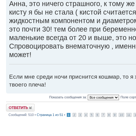
Анна, это ничего страшного, к тому же
кисту я бы не стала ( кистой считаетс
жидкостным компонентом и диаметром
это почти 30! тем более при беременн
маленькие всегда от 20 и выше, это н
Спровоцировать внематочную , именно
может!
Если мне среди ночи приснится кошмар, то я 
твоего плеча!
Показать сообщения за:
Поле сор
Ответить
Сообщений: 510 •
Страница
1
из
51
•
1
2
3
4
5
6
7
8
9
10
11