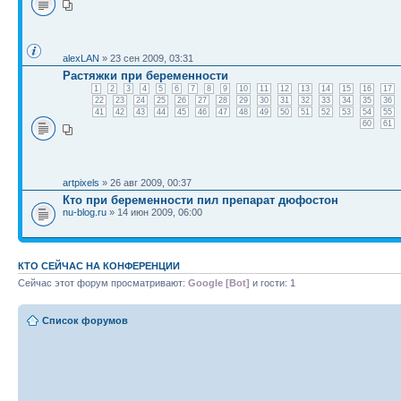
alexLAN
» 23 сен 2009, 03:31
Растяжки при беременности
1
2
3
4
5
6
7
8
9
10
11
12
13
14
15
16
17
22
23
24
25
26
27
28
29
30
31
32
33
34
35
36
41
42
43
44
45
46
47
48
49
50
51
52
53
54
55
60
61
artpixels
» 26 авг 2009, 00:37
Кто при беременности пил препарат дюфостон
nu-blog.ru
» 14 июн 2009, 06:00
КТО СЕЙЧАС НА КОНФЕРЕНЦИИ
Сейчас этот форум просматривают:
Google [Bot]
и гости: 1
Список форумов