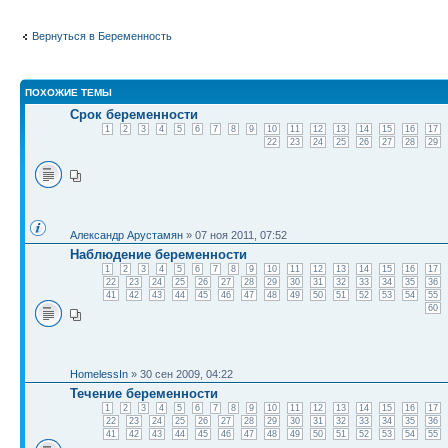
Вернуться в Беременность
ПОХОЖИЕ ТЕМЫ
Срок беременности
1
2
3
4
5
6
7
8
9
10
11
12
13
14
15
16
17
22
23
24
25
26
27
28
29
Александр Арустамян
» 07 ноя 2011, 07:52
Наблюдение беременности
1
2
3
4
5
6
7
8
9
10
11
12
13
14
15
16
17
22
23
24
25
26
27
28
29
30
31
32
33
34
35
36
41
42
43
44
45
46
47
48
49
50
51
52
53
54
55
60
HomelessIn
» 30 сен 2009, 04:22
Течение беременности
1
2
3
4
5
6
7
8
9
10
11
12
13
14
15
16
17
22
23
24
25
26
27
28
29
30
31
32
33
34
35
36
41
42
43
44
45
46
47
48
49
50
51
52
53
54
55