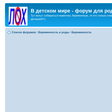
В детском мире - форум для ро
Тут могут собираться мамочки, беременные, те кто только пла
детишек!!!:)
Список форумов
‹
Беременность и роды
‹
Беременность