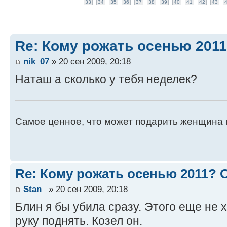
33
34
35
36
37
38
39
40
41
42
43
Re: Кому рожать осенью 201
nik_07
» 20 сен 2009, 20:18
Наташ а сколько у тебя неделек?
Самое ценное, что может подарить женщина 
Re: Кому рожать осенью 2011?
Stan_
» 20 сен 2009, 20:18
Блин я бы убила сразу. Этого еще не 
руку поднять. Козел он.