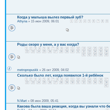
Когда у малыша вылез первый зуб?
Athyna
» 15 июн 2009, 06:01
1
2
3
4
5
6
7
8
9
Роды скоро у меня, а у вас когда?
1
2
3
4
5
6
7
8
9
10
11
12
13
14
15
16
17
22
23
24
25
26
27
28
29
30
31
32
33
34
35
36
41
42
43
44
45
metropropuskk
» 26 окт 2009, 04:02
Сколько было лет, когда появился 1-й ребёнок
1
2
3
4
5
6
7
8
9
10
11
12
13
14
15
16
17
22
23
24
25
26
27
28
29
30
31
32
33
34
35
36
41
N.Mart
» 08 июн 2009, 05:41
Какова была ваша реакция, когда вы узнали что 