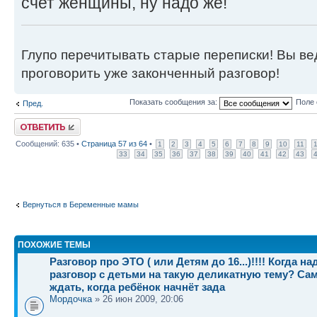
счет женщины, ну надо же!
Глупо перечитывать старые переписки! Вы вед
проговорить уже законченный разговор!
Показать сообщения за:
Поле 
Пред.
Ответить
Сообщений: 635 •
Страница
57
из
64
•
1
2
3
4
5
6
7
8
9
10
11
33
34
35
36
37
38
39
40
41
42
43
Вернуться в Беременные мамы
ПОХОЖИЕ ТЕМЫ
Разговор про ЭТО ( или Детям до 16...)!!!! Когда н
разговор с детьми на такую деликатную тему? Са
ждать, когда ребёнок начнёт зада
Мордочка
» 26 июн 2009, 20:06