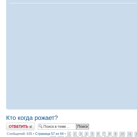
Кто когда рожает?
Ответить
Сообщений: 635 •
Страница
57
из
64
•
1
2
3
4
5
6
7
8
9
10
11