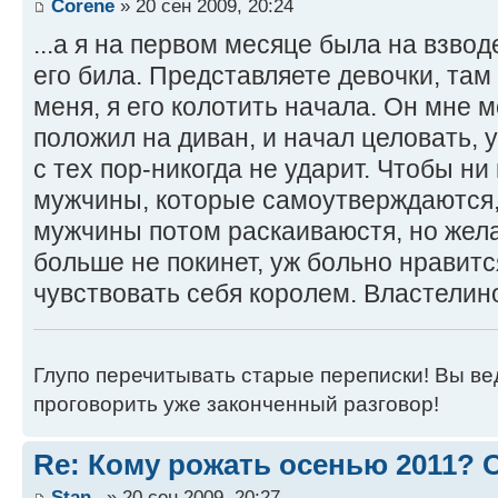
Corene
» 20 сен 2009, 20:24
...а я на первом месяце была на взвод
его била. Представляете девочки, там
меня, я его колотить начала. Он мне м
положил на диван, и начал целовать, 
с тех пор-никогда не ударит. Чтобы н
мужчины, которые самоутверждаются,
мужчины потом раскаиваюстя, но жела
больше не покинет, уж больно нравитс
чувствовать себя королем. Властелин
Глупо перечитывать старые переписки! Вы вед
проговорить уже законченный разговор!
Re: Кому рожать осенью 2011?
Stan_
» 20 сен 2009, 20:27