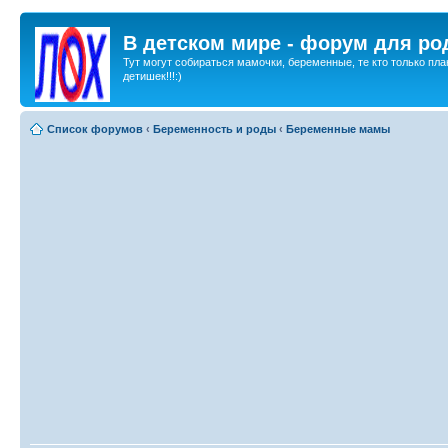
В детском мире - форум для ро
Тут могут собираться мамочки, беременные, те кто только пла
детишек!!!:)
Список форумов
‹
Беременность и роды
‹
Беременные мамы