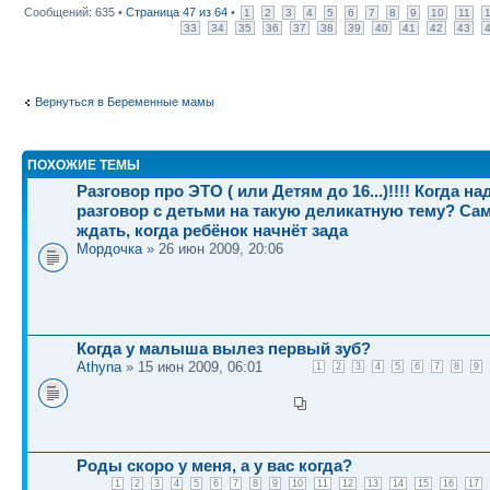
Сообщений: 635 •
Страница
47
из
64
•
1
2
3
4
5
6
7
8
9
10
11
33
34
35
36
37
38
39
40
41
42
43
Вернуться в Беременные мамы
ПОХОЖИЕ ТЕМЫ
Разговор про ЭТО ( или Детям до 16...)!!!! Когда н
разговор с детьми на такую деликатную тему? Са
ждать, когда ребёнок начнёт зада
Мордочка
» 26 июн 2009, 20:06
Когда у малыша вылез первый зуб?
Athyna
» 15 июн 2009, 06:01
1
2
3
4
5
6
7
8
9
Роды скоро у меня, а у вас когда?
1
2
3
4
5
6
7
8
9
10
11
12
13
14
15
16
17