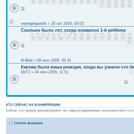
22
23
24
25
26
27
28
29
30
31
32
33
34
35
36
41
42
43
44
45
metropropuskk
» 26 окт 2009, 04:02
Сколько было лет, когда появился 1-й ребёнок
1
2
3
4
5
6
7
8
9
10
11
12
13
14
15
16
17
22
23
24
25
26
27
28
29
30
31
32
33
34
35
36
41
N.Mart
» 08 июн 2009, 05:41
Какова была ваша реакция, когда вы узнали что 
DoTJ
» 04 июн 2009, 11:51
1
КТО СЕЙЧАС НА КОНФЕРЕНЦИИ
Сейчас этот форум просматривают: нет зарегистрированных пользователей и гост
Список форумов