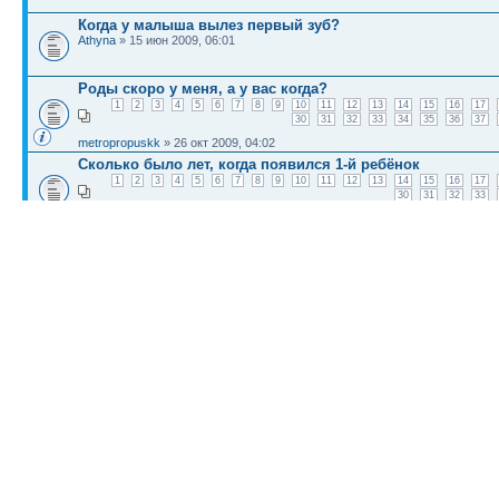
Когда у малыша вылез первый зуб?
Athyna
» 15 июн 2009, 06:01
Роды скоро у меня, а у вас когда?
1
2
3
4
5
6
7
8
9
10
11
12
13
14
15
16
17
30
31
32
33
34
35
36
37
metropropuskk
» 26 окт 2009, 04:02
Сколько было лет, когда появился 1-й ребёнок
1
2
3
4
5
6
7
8
9
10
11
12
13
14
15
16
17
30
31
32
33
N.Mart
» 08 июн 2009, 05:41
Какова была ваша реакция, когда вы узнали что береме
DoTJ
» 04 июн 2009, 11:51
КТО СЕЙЧАС НА КОНФЕРЕНЦИИ
Сейчас этот форум просматривают:
Bing [Bot]
и гости: 1
Список форумов