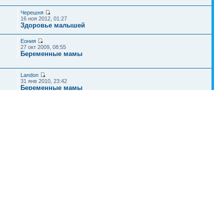
Черешня
16 ноя 2012, 01:27
Здоровье малышей
Еония
27 окт 2009, 08:55
Беременные мамы
Landon
31 янв 2010, 23:42
Беременные мамы
Черешня
17 июл 2012, 20:31
Беременность
Наша команда
•
Удалить cookies конференции
• Часовой пояс: UTC + 4 часа