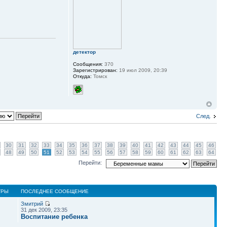
детектор
Сообщения:
370
Зарегистрирован:
19 июл 2009, 20:39
Откуда:
Томск
След.
30
31
32
33
34
35
36
37
38
39
40
41
42
43
44
45
46
48
49
50
51
52
53
54
55
56
57
58
59
60
61
62
63
64
Перейти:
ТРЫ
ПОСЛЕДНЕЕ СООБЩЕНИЕ
Змитрий
31 дек 2009, 23:35
Воспитание ребенка