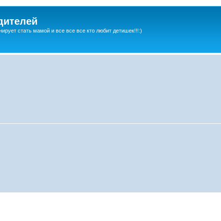
дителей
ирует стать мамой и все все все кто любит детишек!!!:)