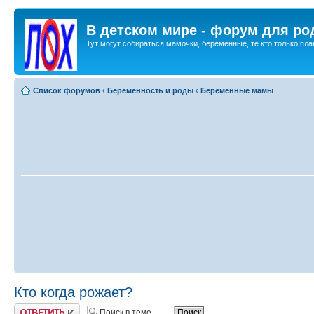
В детском мире - форум для ро
Тут могут собираться мамочки, беременные, те кто только план
Список форумов
‹
Беременность и роды
‹
Беременные мамы
Кто когда рожает?
Ответить