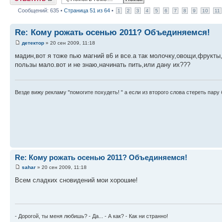
Сообщений: 635 •
Страница
51
из
64
•
1
2
3
4
5
6
7
8
9
10
11
Re: Кому рожать осенью 2011? Объединяемся!
детектор
» 20 сен 2009, 11:18
мадин,вот я тоже пью магний в6 и все.а так молочку,овощи,фрукты,м
пользы мало.вот и не знаю,начинать пить,или дану их???
Везде вижу рекламу "помогите похудеть! " а если из второго слова стереть пару б
Re: Кому рожать осенью 2011? Объединяемся!
sahar
» 20 сен 2009, 11:18
Всем сладких сновидений мои хорошие!
- Дорогой, ты меня любишь? - Да... - А как? - Как ни странно!