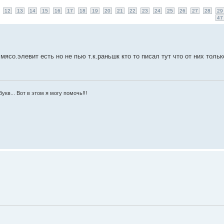
12
13
14
15
16
17
18
19
20
21
22
23
24
25
26
27
28
29
47
ясо.элевит есть но не пью т.к.раньшк кто то писал тут что от них толь
укв... Вот в этом я могу помочь!!!