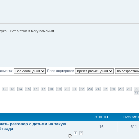
укв... Вот в этом я могу помочь!!!
ения за:
Поле сортировки
12
13
14
15
16
17
18
19
20
21
22
23
24
25
26
27
28
29
47
ОТВЕТЫ
ПРОСМО
чинать разговор с детьми на такую
16
611
т зада
1
2