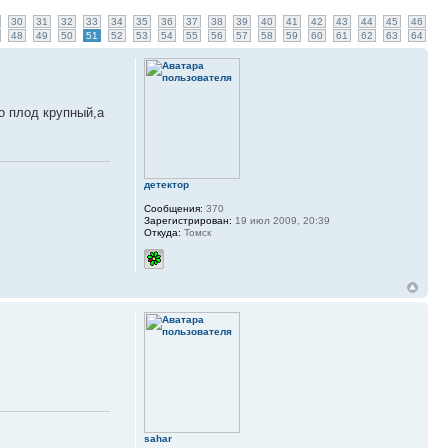
30
31
32
33
34
35
36
37
38
39
40
41
42
43
44
45
46
48
49
50
51
52
53
54
55
56
57
58
59
60
61
62
63
64
ко плод крупный,а
детектор
Сообщения:
370
Зарегистрирован:
19 июл 2009, 20:39
Откуда:
Томск
sahar