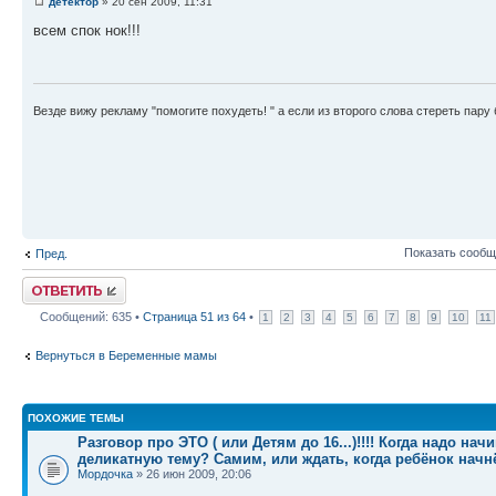
детектор
» 20 сен 2009, 11:31
всем спок нок!!!
Везде вижу рекламу "помогите похудеть! " а если из второго слова стереть пару б
Показать сообщ
Пред.
Ответить
Сообщений: 635 •
Страница
51
из
64
•
1
2
3
4
5
6
7
8
9
10
11
Вернуться в Беременные мамы
ПОХОЖИЕ ТЕМЫ
Разговор про ЭТО ( или Детям до 16...)!!!! Когда надо на
деликатную тему? Самим, или ждать, когда ребёнок начнё
Мордочка
» 26 июн 2009, 20:06