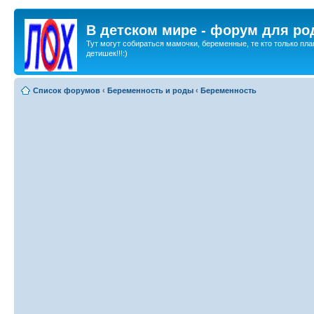
В детском мире - форум для ро
Тут могут собираться мамочки, беременные, те кто только пла
детишек!!!:)
Список форумов
‹
Беременность и роды
‹
Беременность