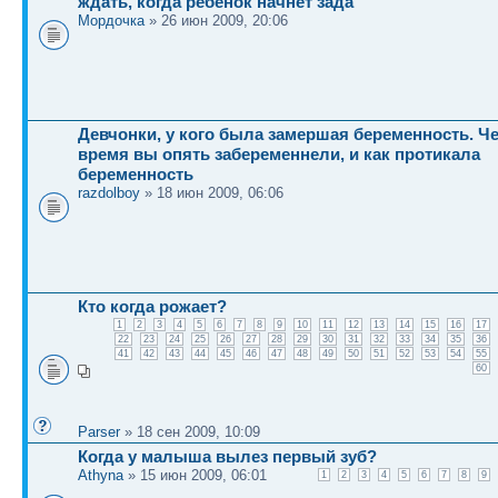
ждать, когда ребёнок начнёт зада
Мордочка
» 26 июн 2009, 20:06
Девчонки, у кого была замершая беременность. Че
время вы опять забеременнели, и как протикала
беременность
razdolboy
» 18 июн 2009, 06:06
Кто когда рожает?
1
2
3
4
5
6
7
8
9
10
11
12
13
14
15
16
17
22
23
24
25
26
27
28
29
30
31
32
33
34
35
36
41
42
43
44
45
46
47
48
49
50
51
52
53
54
55
60
Parser
» 18 сен 2009, 10:09
Когда у малыша вылез первый зуб?
Athyna
» 15 июн 2009, 06:01
1
2
3
4
5
6
7
8
9