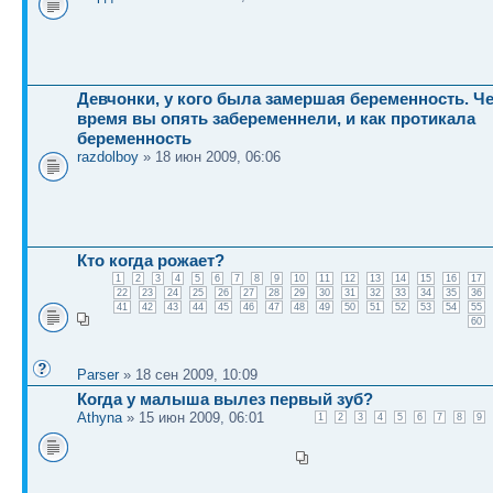
Девчонки, у кого была замершая беременность. Че
время вы опять забеременнели, и как протикала
беременность
razdolboy
» 18 июн 2009, 06:06
Кто когда рожает?
1
2
3
4
5
6
7
8
9
10
11
12
13
14
15
16
17
22
23
24
25
26
27
28
29
30
31
32
33
34
35
36
41
42
43
44
45
46
47
48
49
50
51
52
53
54
55
60
Parser
» 18 сен 2009, 10:09
Когда у малыша вылез первый зуб?
Athyna
» 15 июн 2009, 06:01
1
2
3
4
5
6
7
8
9