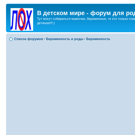
В детском мире - форум для ро
Тут могут собираться мамочки, беременные, те кто только пла
детишек!!!:)
Список форумов
‹
Беременность и роды
‹
Беременность