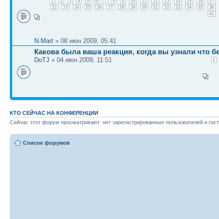
1
2
3
4
5
6
7
8
9
10
11
12
13
14
15
16
17
22
23
24
25
26
27
28
29
30
31
32
33
34
35
36
41
N.Mart
» 08 июн 2009, 05:41
Какова была ваша реакция, когда вы узнали что 
DoTJ
» 04 июн 2009, 11:51
1
КТО СЕЙЧАС НА КОНФЕРЕНЦИИ
Сейчас этот форум просматривают: нет зарегистрированных пользователей и гост
Список форумов