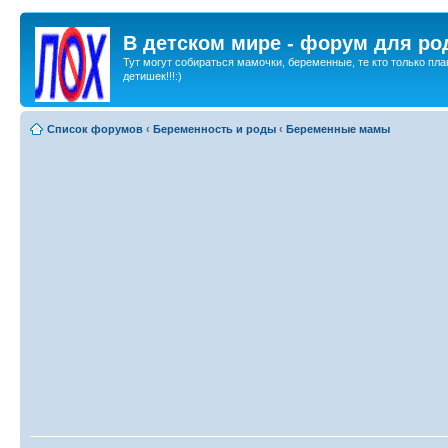
В детском мире - форум для ро
Тут могут собираться мамочки, беременные, те кто только пла
детишек!!!:)
Список форумов
‹
Беременность и роды
‹
Беременные мамы