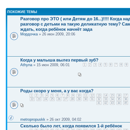
ПОХОЖИЕ ТЕМЫ
Разговор про ЭТО ( или Детям до 16...)!!!! Когда н
разговор с детьми на такую деликатную тему? Са
ждать, когда ребёнок начнёт зада
Мордочка
» 26 июн 2009, 20:06
Когда у малыша вылез первый зуб?
Athyna
» 15 июн 2009, 06:01
1
2
3
4
5
6
7
8
9
Роды скоро у меня, а у вас когда?
1
2
3
4
5
6
7
8
9
10
11
12
13
14
15
16
17
22
23
24
25
26
27
28
29
30
31
32
33
34
35
36
41
42
43
44
45
metropropuskk
» 26 окт 2009, 04:02
Сколько было лет, когда появился 1-й ребёнок