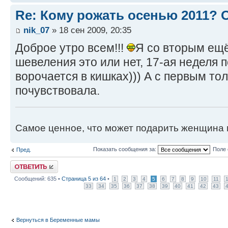
Re: Кому рожать осенью 2011?
nik_07
» 18 сен 2009, 20:35
Доброе утро всем!!!
Я со вторым ещё
шевеления это или нет, 17-ая неделя 
ворочается в кишках))) А с первым то
почувствовала.
Самое ценное, что может подарить женщина 
Показать сообщения за:
Поле 
Пред.
Ответить
Сообщений: 635 •
Страница
5
из
64
•
1
2
3
4
5
6
7
8
9
10
11
33
34
35
36
37
38
39
40
41
42
43
Вернуться в Беременные мамы