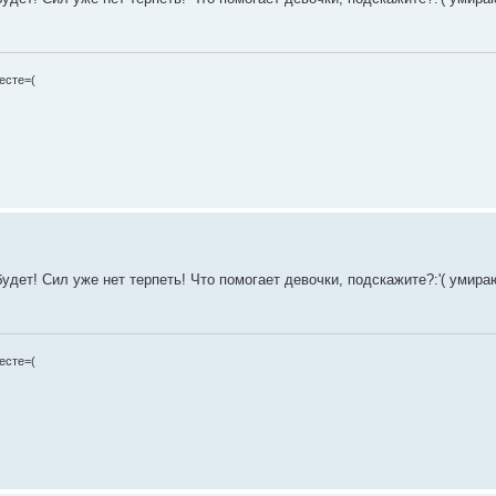
есте=(
дет! Сил уже нет терпеть! Что помогает девочки, подскажите?:'( умира
есте=(