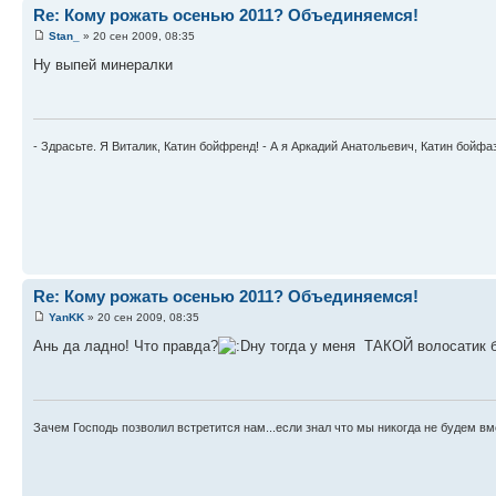
Re: Кому рожать осенью 2011? Объединяемся!
Stan_
» 20 сен 2009, 08:35
Ну выпей минералки
- Здрасьте. Я Виталик, Катин бойфренд! - А я Аркадий Анатольевич, Катин бойфа
Re: Кому рожать осенью 2011? Объединяемся!
YanKK
» 20 сен 2009, 08:35
Ань да ладно! Что правда?
ну тогда у меня ТАКОЙ волосатик бу
Зачем Господь позволил встретится нам...если знал что мы никогда не будем вм