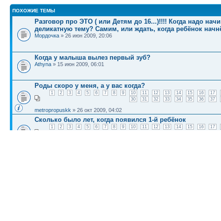
ПОХОЖИЕ ТЕМЫ
Разговор про ЭТО ( или Детям до 16...)!!!! Когда надо на
деликатную тему? Самим, или ждать, когда ребёнок начнё
Мордочка
» 26 июн 2009, 20:06
Когда у малыша вылез первый зуб?
Athyna
» 15 июн 2009, 06:01
Роды скоро у меня, а у вас когда?
1
2
3
4
5
6
7
8
9
10
11
12
13
14
15
16
17
30
31
32
33
34
35
36
37
metropropuskk
» 26 окт 2009, 04:02
Сколько было лет, когда появился 1-й ребёнок
1
2
3
4
5
6
7
8
9
10
11
12
13
14
15
16
17
30
31
32
33
N.Mart
» 08 июн 2009, 05:41
Какова была ваша реакция, когда вы узнали что береме
DoTJ
» 04 июн 2009, 11:51
КТО СЕЙЧАС НА КОНФЕРЕНЦИИ
Сейчас этот форум просматривают: нет зарегистрированных пользователей и гост