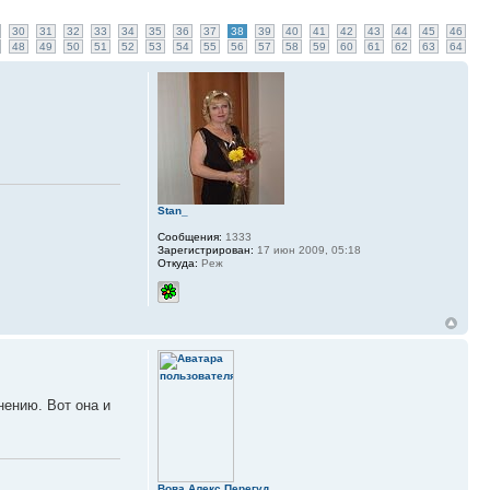
30
31
32
33
34
35
36
37
38
39
40
41
42
43
44
45
46
48
49
50
51
52
53
54
55
56
57
58
59
60
61
62
63
64
Stan_
Сообщения:
1333
Зарегистрирован:
17 июн 2009, 05:18
Откуда:
Реж
нению. Вот она и
Вова Алекс Перегуд