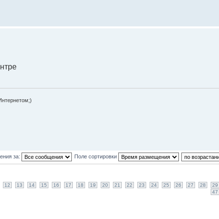
ентре
Интернетом;)
ения за:
Поле сортировки
12
13
14
15
16
17
18
19
20
21
22
23
24
25
26
27
28
29
47