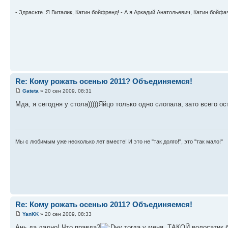
- Здрасьте. Я Виталик, Катин бойфренд! - А я Аркадий Анатольевич, Катин бойфа
Re: Кому рожать осенью 2011? Объединяемся!
Gateta
» 20 сен 2009, 08:31
Мда, я сегодня у стола)))))Яйцо только одно слопала, зато всего ост
Мы с любимым уже несколько лет вместе! И это не "так долго!", это "так мало!"
Re: Кому рожать осенью 2011? Объединяемся!
YanKK
» 20 сен 2009, 08:33
Ань да ладно! Что правда?
ну тогда у меня ТАКОЙ волосатик бу