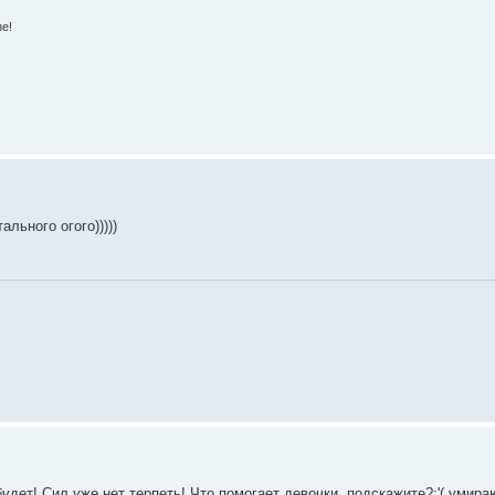
зе!
ального огого)))))
дет! Сил уже нет терпеть! Что помогает девочки, подскажите?:'( умира