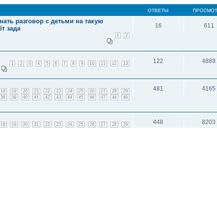
ОТВЕТЫ
ПРОСМО
чинать разговор с детьми на такую
16
611
т зада
1
2
122
4889
1
2
3
4
5
6
7
8
9
10
11
12
13
481
4165
18
19
20
21
22
23
24
25
26
27
28
29
38
39
40
41
42
43
44
45
46
47
48
49
448
8203
18
19
20
21
22
23
24
25
26
27
28
29
34
35
36
37
38
39
40
41
42
43
44
45
нны?
55
1545
1
2
3
4
5
6
и: 1