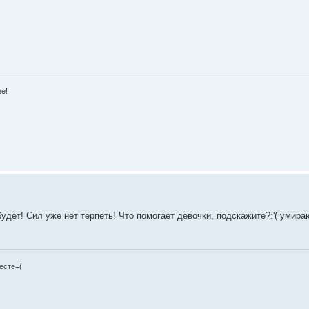
зе!
дет! Сил уже нет терпеть! Что помогает девочки, подскажите?:'( умира
есте=(