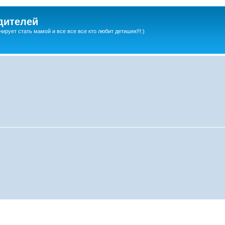
дителей
ирует стать мамой и все все все кто любит детишек!!!:)