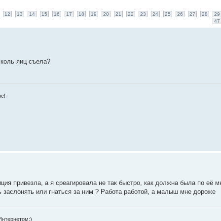
12
13
14
15
16
17
18
19
20
21
22
23
24
25
26
27
28
29
47
сколь яиц съела?
зе!
иция привезла, а я среагировала не так быстро, как должна была по её м
 заслонять или гнаться за ним ? Работа работой, а малыш мне дороже
Интернетом;)