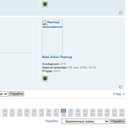
Вова Алекс Перегуд
Сообщения:
475
Зарегистрирован:
08 июн 2009, 22:41
Откуда:
Ухта
След.
30
31
32
33
34
35
36
37
38
39
40
41
42
43
44
45
46
48
49
50
51
52
53
54
55
56
57
58
59
60
61
62
63
64
Перейти: