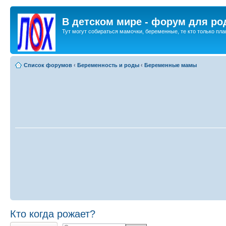
В детском мире - форум для ро
Тут могут собираться мамочки, беременные, те кто только план
Список форумов
‹
Беременность и роды
‹
Беременные мамы
Кто когда рожает?
Ответить