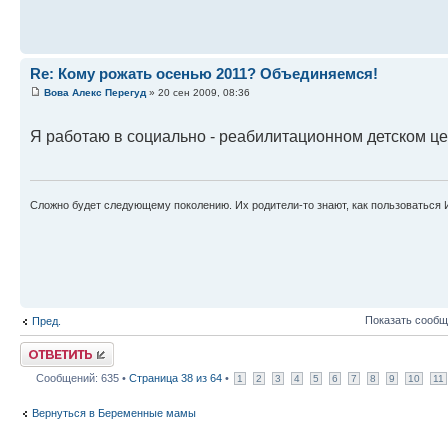
Re: Кому рожать осенью 2011? Объединяемся!
Вова Алекс Перегуд
» 20 сен 2009, 08:36
Я работаю в социально - реабилитационном детском ц
Сложно будет следующему поколению. Их родители-то знают, как пользоваться 
Показать сообщ
Пред.
Ответить
Сообщений: 635 •
Страница
38
из
64
•
1
2
3
4
5
6
7
8
9
10
11
Вернуться в Беременные мамы