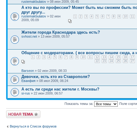
rustemakbulatov
» 08 июн 2009, 05:45
А кто вы по профессии? Может быть мы сможем быть п
друг другу...
rustemakbulatov
» 02 июн
1
2
3
4
5
6
7
8
9
10
11
2009, 05:09
Жители города Краснодара здесь есть?
svhost.net
» 13 июн 2009, 05:57
Общение с модераторами. ( все вопросы пишем сюда, а н
1
2
3
4
5
6
7
8
9
10
11
12
13
14
15
16
17
22
23
24
25
26
27
Barseon
» 02 июн 2009, 08:33
Девочки, есть кто из Ставрополя?
Еванфия
» 08 июл 2009, 06:24
А есть ли среди нас жители г. Москвы?
si-rus
» 22 июн 2009, 06:57
Показать темы за:
Поле сорт
Новая тема
Вернуться в Список форумов