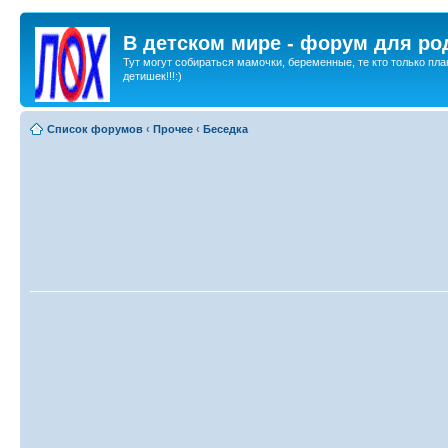
В детском мире - форум для ро
Тут могут собираться мамочки, беременные, те кто только пла
детишек!!!:)
Список форумов
‹
Прочее
‹
Беседка