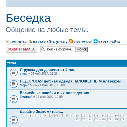
Беседка
Общение на любые темы.
НОВОСТИ
КАРТА САЙТА (HTML)
RSS ПОТОК
КАРТА САЙТА
Новая тема
ТЕМЫ
Игрушка для девочек от 3 лет.
zyggi
» 04 май 2014, 12:26
НЕДОРОГАЯ детская одежда НАЛОЖЕННЫМ платежом
Мария777
» 21 май 2012, 19:00
Врачебные ошибки и их последствия.
Змитрий
» 22 июн 2009, 19:59
Давайте Знакомиться...
1
2
3
4
5
6
7
8
9
10
11
12
13
14
15
16
17
22
23
24
25
26
27
28
29