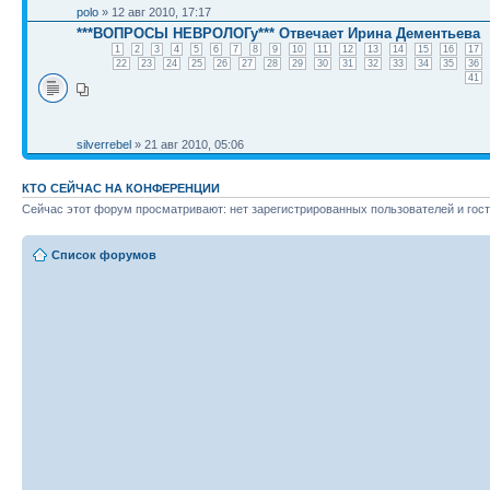
polo
» 12 авг 2010, 17:17
***ВОПРОСЫ НЕВРОЛОГу*** Отвечает Ирина Дементьева
1
2
3
4
5
6
7
8
9
10
11
12
13
14
15
16
17
22
23
24
25
26
27
28
29
30
31
32
33
34
35
36
41
silverrebel
» 21 авг 2010, 05:06
КТО СЕЙЧАС НА КОНФЕРЕНЦИИ
Сейчас этот форум просматривают: нет зарегистрированных пользователей и гост
Список форумов