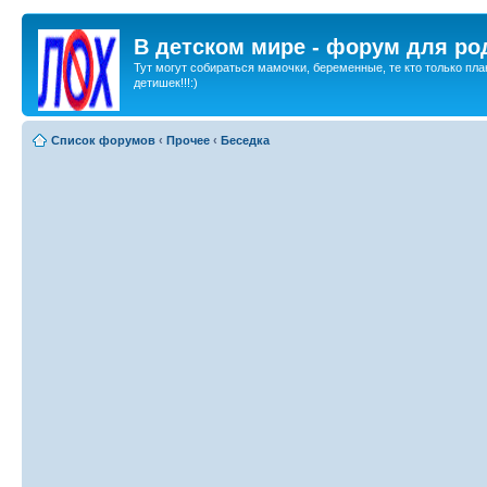
В детском мире - форум для ро
Тут могут собираться мамочки, беременные, те кто только пла
детишек!!!:)
Список форумов
‹
Прочее
‹
Беседка