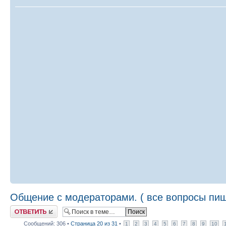
Общение с модераторами. ( все вопросы пиш
Ответить
Сообщений: 306 •
Страница
20
из
31
•
1
2
3
4
5
6
7
8
9
10