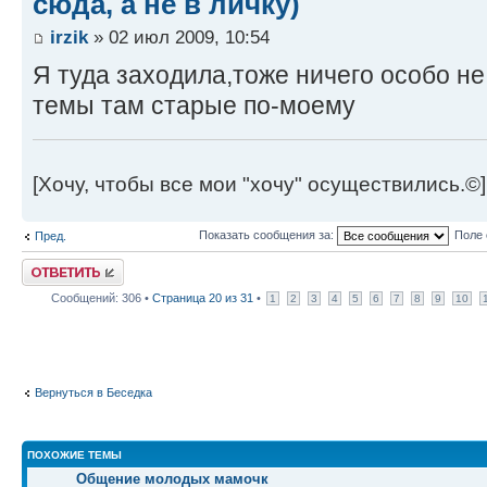
сюда, а не в личку)
irzik
» 02 июл 2009, 10:54
Я туда заходила,тоже ничего особо не
темы там старые по-моему
[Хочу, чтобы все мои "хочу" осуществились.©]
Показать сообщения за:
Поле 
Пред.
Ответить
Сообщений: 306 •
Страница
20
из
31
•
1
2
3
4
5
6
7
8
9
10
Вернуться в Беседка
ПОХОЖИЕ ТЕМЫ
Общение молодых мамочк