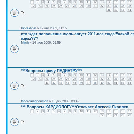
1
2
3
4
5
6
7
8
9
10
11
12
13
14
15
16
17
22
23
24
25
26
27
28
29
30
31
32
33
34
35
36
41
42
43
44
KindGhost
» 12 авг 2009, 11:15
кто ждет попалнение июль-август 2011-все сюда!!!какой с
ждем???
Mitch
» 14 июн 2009, 05:59
***Вопросы врачу ПЕДИАТРУ***
1
2
3
4
5
6
7
8
9
10
11
12
13
14
15
16
17
22
23
24
25
26
27
28
29
30
31
32
33
34
35
36
41
42
43
44
45
46
47
48
49
50
51
52
53
thecromagnonman
» 15 дек 2009, 03:42
*** Вопросы КАРДИОЛОГУ***Отвечает Алексей Яковлев
1
2
3
4
5
6
7
8
9
10
11
12
13
14
15
16
17
22
23
24
25
26