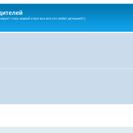
дителей
ирует стать мамой и все все все кто любит детишек!!!:)