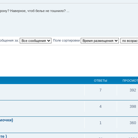
рону? Наверное, чтоб белье не тошнило? ...
ообщения за:
Поле сортировки
ОТВЕТЫ
ПРОСМО
7
392
4
398
амочки)
1
360
те )