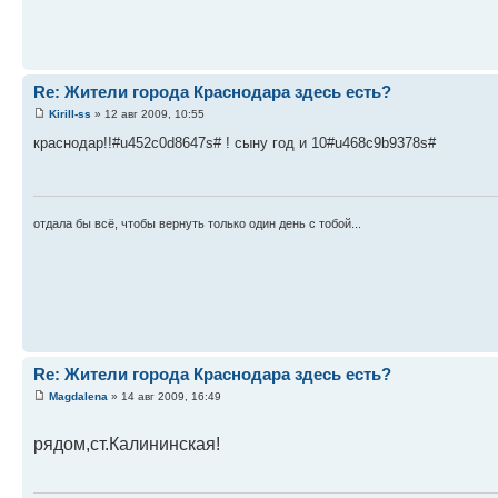
Re: Жители города Краснодара здесь есть?
Kirill-ss
» 12 авг 2009, 10:55
краснодар!!#u452c0d8647s# ! сыну год и 10#u468c9b9378s#
отдала бы всё, чтобы вернуть только один день с тобой...
Re: Жители города Краснодара здесь есть?
Magdalena
» 14 авг 2009, 16:49
рядом,ст.Калининская!