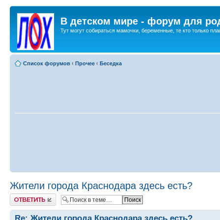
В детском мире - форум для ро
Тут могут собираться мамочки, беременные, те кто только план
Список форумов
‹
Прочее
‹
Беседка
Жители города Краснодара здесь есть?
Ответить
Re: Жители города Краснодара здесь есть?