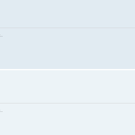
..
..