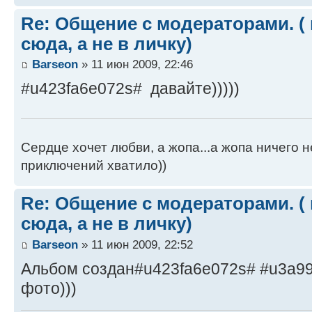
Re: Общение с модераторами. (
сюда, а не в личку)
Barseon
» 11 июн 2009, 22:46
#u423fa6e072s# давайте)))))
Сердце хочет любви, а жопа...а жопа ничего н
приключений хватило))
Re: Общение с модераторами. (
сюда, а не в личку)
Barseon
» 11 июн 2009, 22:52
Альбом создан#u423fa6e072s# #u3a9
фото)))