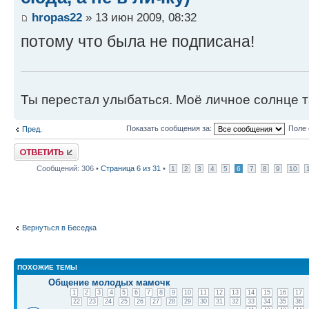
hropas22
» 13 июн 2009, 08:32
потому что была не подписана!
Ты перестал улыбаться. Моё личное солнце т
Показать сообщения за:
Поле 
Пред.
Ответить
Сообщений: 306 •
Страница
6
из
31
•
1
2
3
4
5
6
7
8
9
10
Вернуться в Беседка
ПОХОЖИЕ ТЕМЫ
Общение молодых мамочк
1
2
3
4
5
6
7
8
9
10
11
12
13
14
15
16
17
22
23
24
25
26
27
28
29
30
31
32
33
34
35
36