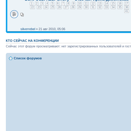
1
2
3
4
5
6
7
8
9
10
11
12
13
14
15
16
17
22
23
24
25
26
27
28
29
30
31
32
33
34
35
36
41
silverrebel
» 21 авг 2010, 05:06
КТО СЕЙЧАС НА КОНФЕРЕНЦИИ
Сейчас этот форум просматривают: нет зарегистрированных пользователей и гост
Список форумов