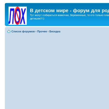
В детском мире - форум для ро
Тут могут собираться мамочки, беременные, те кто только пла
детишек!!!:)
Список форумов
‹
Прочее
‹
Беседка