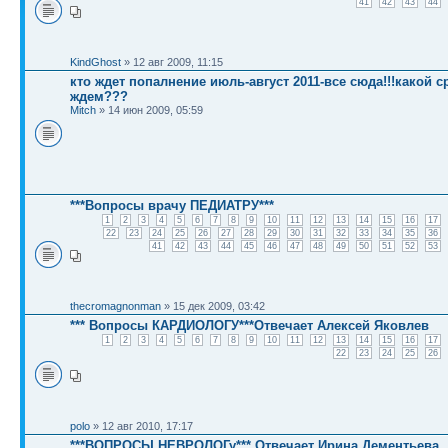
41
42
43
44
KindGhost
» 12 авг 2009, 11:15
кто ждет попалнение июль-август 2011-все сюда!!!какой с
ждем???
Mitch
» 14 июн 2009, 05:59
***Вопросы врачу ПЕДИАТРУ***
1
2
3
4
5
6
7
8
9
10
11
12
13
14
15
16
17
22
23
24
25
26
27
28
29
30
31
32
33
34
35
36
41
42
43
44
45
46
47
48
49
50
51
52
53
thecromagnonman
» 15 дек 2009, 03:42
*** Вопросы КАРДИОЛОГУ***Отвечает Алексей Яковлев
1
2
3
4
5
6
7
8
9
10
11
12
13
14
15
16
17
22
23
24
25
26
polo
» 12 авг 2010, 17:17
***ВОПРОСЫ НЕВРОЛОГу*** Отвечает Ирина Дементьева