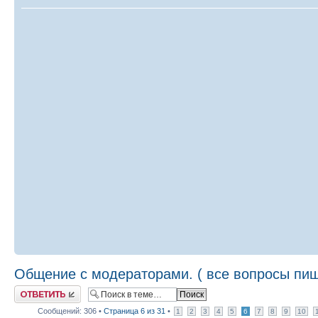
Общение с модераторами. ( все вопросы пиш
Ответить
Сообщений: 306 •
Страница
6
из
31
•
1
2
3
4
5
6
7
8
9
10