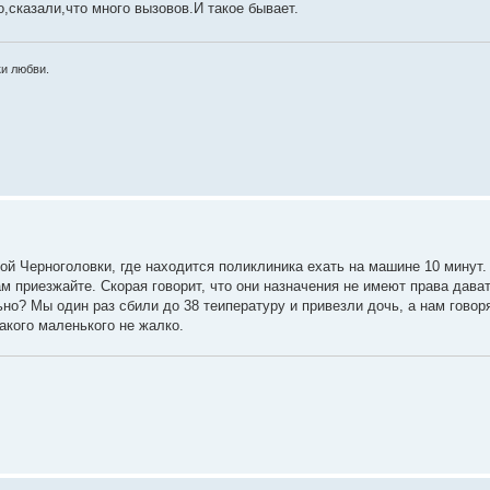
,сказали,что много вызовов.И такое бывает.
и любви.
мой Черноголовки, где находится поликлиника ехать на машине 10 минут.
м приезжайте. Скорая говорит, что они назначения не имеют права дават
ьно? Мы один раз сбили до 38 теипературу и привезли дочь, а нам говор
такого маленького не жалко.