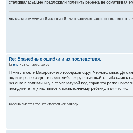
сталкивалась),мне предложили полечить ребенка не осматривая его
Дружба между мужчиной и женщиной - либо зарождающаяся любовь, либо остатк
Re: Врачебные ошибки и их последствия.
tefa
» 13 сен 2009, 20:05
Я живу в селе Макарово- это городской округ Черноголовка. До са
педиаторы не ездят, говорят либо скорую вызывайте либо сами к на
ребенка в поликлинику с температурой под сорок это разве нормал
посидите, а то у нас вызов к восьмесячному ребенку, вам что мол 
Хорошо смеётся тот, кто смеётся как лошадь