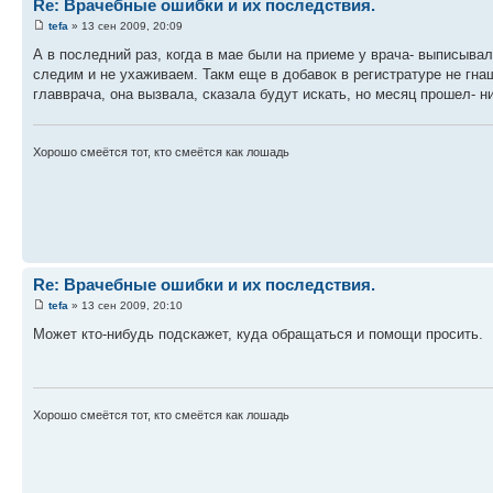
Re: Врачебные ошибки и их последствия.
tefa
» 13 сен 2009, 20:09
А в последний раз, когда в мае были на приеме у врача- выписывали
следим и не ухаживаем. Такм еще в добавок в регистратуре не гн
главврача, она вызвала, сказала будут искать, но месяц прошел- н
Хорошо смеётся тот, кто смеётся как лошадь
Re: Врачебные ошибки и их последствия.
tefa
» 13 сен 2009, 20:10
Может кто-нибудь подскажет, куда обращаться и помощи просить.
Хорошо смеётся тот, кто смеётся как лошадь