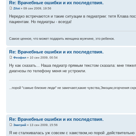
Re: Врачебные ошибки и их последствия.
Zilot
» 09 сен 2009, 19:56
Нередко встречаются и такие ситуации в педиатрии: тетя Клава пос
пациентам. Но педиатры - всегда!
Самое ценное, что может подарить женщина мужчине, это ребенок.
Re: Врачебные ошибки и их последствия.
Феофил
» 10 сен 2009, 00:54
Ну как сказать... Наша педиатр прямым текстом сказала: мне тяжел
диагнозы по телефону меня не устроили.
...порой "самые близкие люди" не замечают,какие чувства,Эмоции,огорчения скр
Re: Врачебные ошибки и их последствия.
Змитрий
» 13 сен 2009, 15:56
Я не сталкивалась уж совсем с хамством,но порой ,действительно 