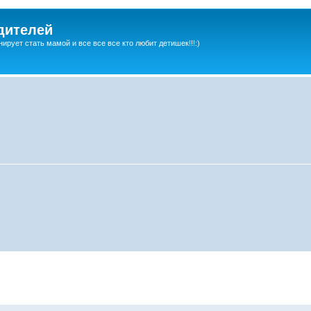
дителей
ирует стать мамой и все все все кто любит детишек!!!:)