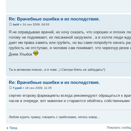
Re: Врачебные ошибки и их последствия.
bald
» 14 сен 2009, 04:03
Я не оправдываю врачей, но хочу сказать, что хороших и плохих л
голову не поднимают, их писаниной загрузили , а в холле люди жду
дает им права хамить или грубить, но вы сами попробуте начать р
грубость не отступаю, и человек сам понимает, что черезчур рез
Днем Улыбок
Ты в активном поиске...и я тоже...) Смотри блять не заблудись*)
Re: Врачебные ошибки и их последствия.
Гурий
» 18 сен 2009, 11:35
сергею егорову.фармацевты всегда рекомендуют обращаться к врачу
часов в очереди. вот мамочки и стараются обойтись собственными
Люблю курить травку, говорить с грибочками, читать ковер…
Показать сообщ
Пред.