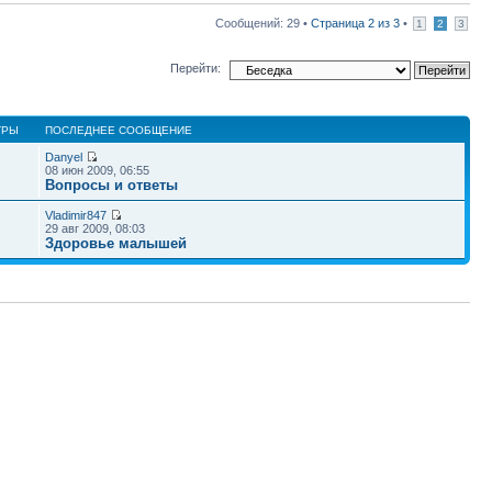
Сообщений: 29 •
Страница
2
из
3
•
1
2
3
Перейти:
ТРЫ
ПОСЛЕДНЕЕ СООБЩЕНИЕ
Danyel
08 июн 2009, 06:55
Вопросы и ответы
Vladimir847
29 авг 2009, 08:03
Здоровье малышей
Наша команда
•
Удалить cookies конференции
• Часовой пояс: UTC + 4 часа