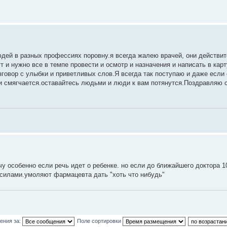
юдей в разных профессиях поровну.я всегда жалею врачей, они действит
т и нужно все в темпе провести и осмотр и назначения и написать в карт
азговор с улыбки и приветливых слов.Я всегда так поступаю и даже если
ок и смягчается.оставайтесь людьми и люди к вам потянутся.Поздравля
 особенно если речь идет о ребенке. но если до ближайшего доктора 1
 силами.умоляют фармацевта дать "хоть что нибудь"
ения за:
Поле сортировки