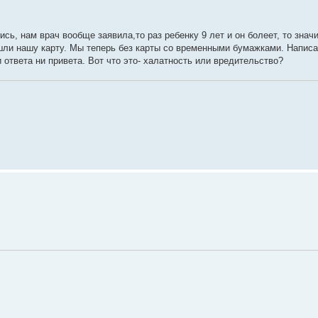
сь, нам врач вообще заявила,то раз ребенку 9 лет и он болеет, то знач
ашли нашу карту. Мы теперь без карты со временными бумажками. Напис
и ответа ни привета. Вот что это- халатность или вредительство?