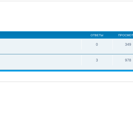
ОТВЕТЫ
ПРОСМО
0
349
3
978
и: 1