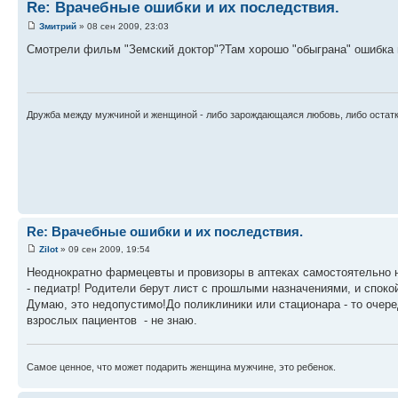
Re: Врачебные ошибки и их последствия.
Змитрий
» 08 сен 2009, 23:03
Смотрели фильм "Земский доктор"?Там хорошо "обыграна" ошибка 
Дружба между мужчиной и женщиной - либо зарождающаяся любовь, либо остатк
Re: Врачебные ошибки и их последствия.
Zilot
» 09 сен 2009, 19:54
Неоднократно фармецевты и провизоры в аптеках самостоятельно н
- педиатр! Родители берут лист с прошлыми назначениями, и споко
Думаю, это недопустимо!До поликлиники или стационара - то очеред
взрослых пациентов - не знаю.
Самое ценное, что может подарить женщина мужчине, это ребенок.