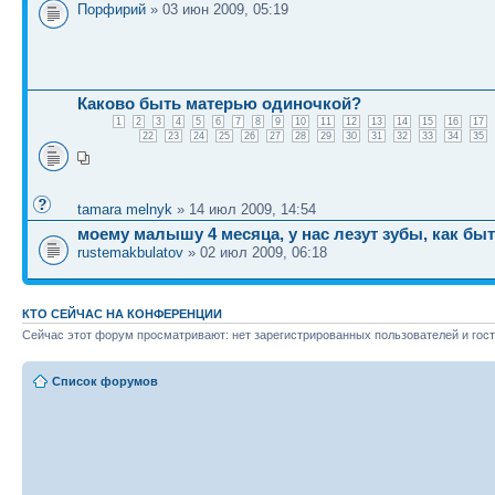
Порфирий
» 03 июн 2009, 05:19
Каково быть матерью одиночкой?
1
2
3
4
5
6
7
8
9
10
11
12
13
14
15
16
17
22
23
24
25
26
27
28
29
30
31
32
33
34
35
tamara melnyk
» 14 июл 2009, 14:54
моему малышу 4 месяца, у нас лезут зубы, как быт
rustemakbulatov
» 02 июл 2009, 06:18
КТО СЕЙЧАС НА КОНФЕРЕНЦИИ
Сейчас этот форум просматривают: нет зарегистрированных пользователей и гост
Список форумов