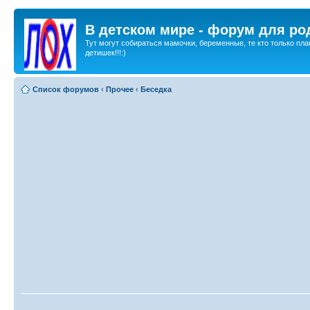
В детском мире - форум для ро
Тут могут собираться мамочки, беременные, те кто только пла
детишек!!!:)
Список форумов
‹
Прочее
‹
Беседка