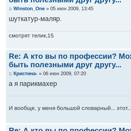
Winston_One
» 05 июн 2009, 13:45
шуткатур-маляр.
смотрят телик,15
Re: А кто вы по профессии? М
быть полезными друг другу...
Кристина-
» 06 июн 2009, 07:20
а я парикмахер
И вообще, у меня большой словарный... этот..
Re: А кто вы по профессии? М