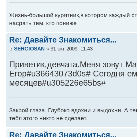
Жизнь-большой курятник,в котором каждый с
насрать тем, кто пониже
Re: Давайте Знакомиться...
SERGIOSAN
» 31 окт 2009, 11:43
Приветик,девчата.Меня зовут Ма
Егор#u36643073d0s# Сегодня ем
месяцев#u305226e65bs#
Закрой глаза. Глубоко вдохни и выдохни. А т
тебя этого никто не сделает.
Re: Давайте Знакомиться...