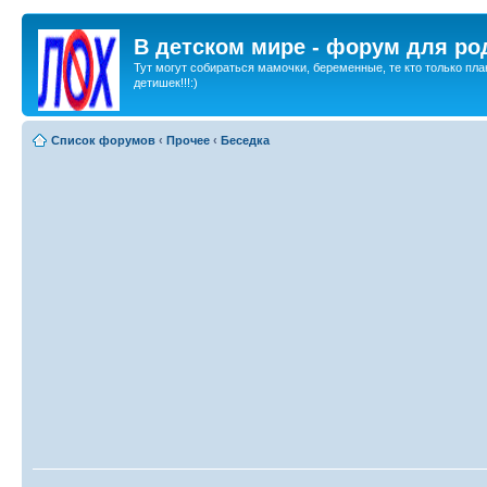
В детском мире - форум для ро
Тут могут собираться мамочки, беременные, те кто только пла
детишек!!!:)
Список форумов
‹
Прочее
‹
Беседка