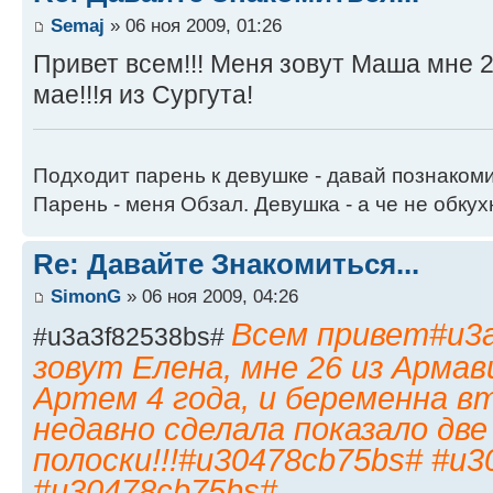
Semaj
» 06 ноя 2009, 01:26
Привет всем!!! Меня зовут Маша мне 2
мае!!!я из Сургута!
Подходит парень к девушке - давай познаком
Парень - меня Обзал. Девушка - а че не обку
Re: Давайте Знакомиться...
SimonG
» 06 ноя 2009, 04:26
Всем привет#u3a
#u3a3f82538bs#
зовут Елена, мне 26 из Армав
Артем 4 года, и беременна 
недавно сделала показало две
полоски!!!#u30478cb75bs# #u
#u30478cb75bs#