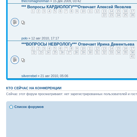
thecromagnonman
» 15 дек 2009, 03:42
*** Вопросы КАРДИОЛОГУ***Отвечает Алексей Яковлев
1
2
3
4
5
6
7
8
9
10
11
12
13
14
15
16
17
22
23
24
25
26
polo
» 12 авг 2010, 17:17
***ВОПРОСЫ НЕВРОЛОГу*** Отвечает Ирина Дементьева
1
2
3
4
5
6
7
8
9
10
11
12
13
14
15
16
17
22
23
24
25
26
27
28
29
30
31
32
33
34
35
36
41
silverrebel
» 21 авг 2010, 05:06
КТО СЕЙЧАС НА КОНФЕРЕНЦИИ
Сейчас этот форум просматривают: нет зарегистрированных пользователей и гост
Список форумов