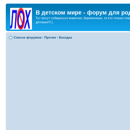
В детском мире - форум для ро
Тут могут собираться мамочки, беременные, те кто только пла
детишек!!!:)
Список форумов
‹
Прочее
‹
Беседка