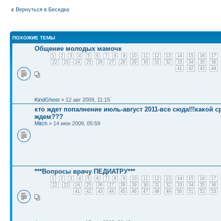
Вернуться в Беседка
ПОХОЖИЕ ТЕМЫ
Общение молодых мамочк
1
2
3
4
5
6
7
8
9
10
11
12
13
14
15
16
17
22
23
24
25
26
27
28
29
30
31
32
33
34
35
36
41
42
43
44
KindGhost
» 12 авг 2009, 11:15
кто ждет попалнение июль-август 2011-все сюда!!!какой с
ждем???
Mitch
» 14 июн 2009, 05:59
***Вопросы врачу ПЕДИАТРУ***
1
2
3
4
5
6
7
8
9
10
11
12
13
14
15
16
17
22
23
24
25
26
27
28
29
30
31
32
33
34
35
36
41
42
43
44
45
46
47
48
49
50
51
52
53