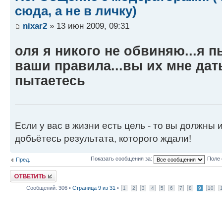
сюда, а не в личку)
nixar2
» 13 июн 2009, 09:31
оля я никого не обвиняю...я 
ваши правила...вы их мне дать
пытаетесь
Если у вас в жизни есть цель - то вы должны и
добьётесь результата, которого ждали!
Показать сообщения за:
Поле 
Пред.
Ответить
Сообщений: 306 •
Страница
9
из
31
•
1
2
3
4
5
6
7
8
9
10