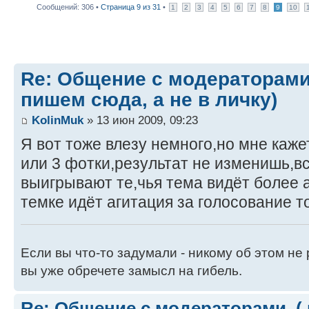
Сообщений: 306 •
Страница
9
из
31
•
1
2
3
4
5
6
7
8
9
10
Re: Общение с модераторами
пишем сюда, а не в личку)
KolinMuk
» 13 июн 2009, 09:23
Я вот тоже влезу немного,но мне каже
или 3 фотки,результат не изменишь,вс
выигрывают те,чья тема видёт более 
темке идёт агитация за голосование то
Если вы что-то задумали - никому об этом не
вы уже обречете замысл на гибель.
Re: Общение с модераторами. (