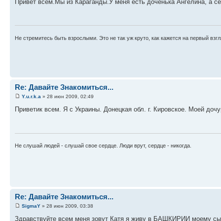
Привет всем.Мы из Караганды.У меня есть доченька Ангелина, а с
Не стремитесь быть взрослыми. Это не так уж круто, как кажется на первый взгл
Re: Давайте Знакомиться...
Y.u.r.k.a
» 28 июн 2009, 02:49
Приветик всем. Я с Украины. Донецкая обл. г. Кировское. Моей дочу
Не слушай людей - слушай свое сердце. Люди врут, сердце - никогда.
Re: Давайте Знакомиться...
SigmaY
» 28 июн 2009, 03:38
Здравствуйте всем меня зовут Катя я живу в БАШКИРИИ моему сын