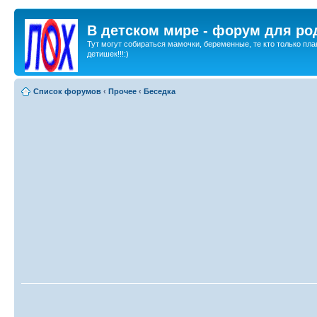
В детском мире - форум для ро
Тут могут собираться мамочки, беременные, те кто только пла
детишек!!!:)
Список форумов
‹
Прочее
‹
Беседка