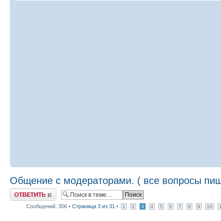
Общение с модераторами. ( все вопросы пиш
Ответить
Сообщений: 306 •
Страница
3
из
31
•
1
2
3
4
5
6
7
8
9
10