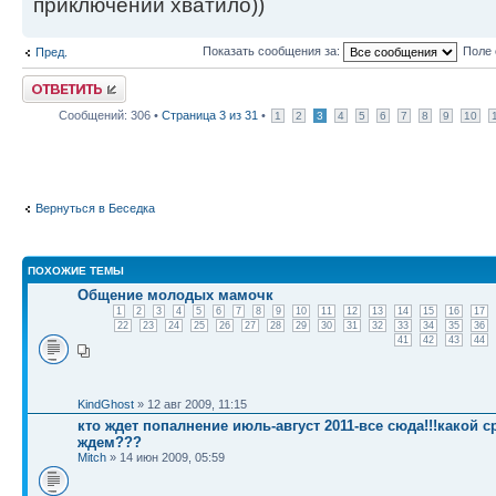
приключений хватило))
Показать сообщения за:
Поле 
Пред.
Ответить
Сообщений: 306 •
Страница
3
из
31
•
1
2
3
4
5
6
7
8
9
10
Вернуться в Беседка
ПОХОЖИЕ ТЕМЫ
Общение молодых мамочк
1
2
3
4
5
6
7
8
9
10
11
12
13
14
15
16
17
22
23
24
25
26
27
28
29
30
31
32
33
34
35
36
41
42
43
44
KindGhost
» 12 авг 2009, 11:15
кто ждет попалнение июль-август 2011-все сюда!!!какой с
ждем???
Mitch
» 14 июн 2009, 05:59