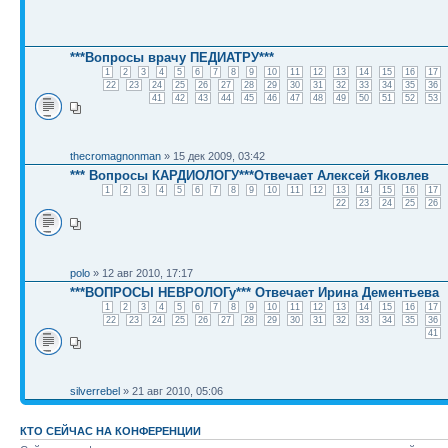
***Вопросы врачу ПЕДИАТРУ***
1
2
3
4
5
6
7
8
9
10
11
12
13
14
15
16
17
22
23
24
25
26
27
28
29
30
31
32
33
34
35
36
41
42
43
44
45
46
47
48
49
50
51
52
53
thecromagnonman
» 15 дек 2009, 03:42
*** Вопросы КАРДИОЛОГУ***Отвечает Алексей Яковлев
1
2
3
4
5
6
7
8
9
10
11
12
13
14
15
16
17
22
23
24
25
26
polo
» 12 авг 2010, 17:17
***ВОПРОСЫ НЕВРОЛОГу*** Отвечает Ирина Дементьева
1
2
3
4
5
6
7
8
9
10
11
12
13
14
15
16
17
22
23
24
25
26
27
28
29
30
31
32
33
34
35
36
41
silverrebel
» 21 авг 2010, 05:06
КТО СЕЙЧАС НА КОНФЕРЕНЦИИ