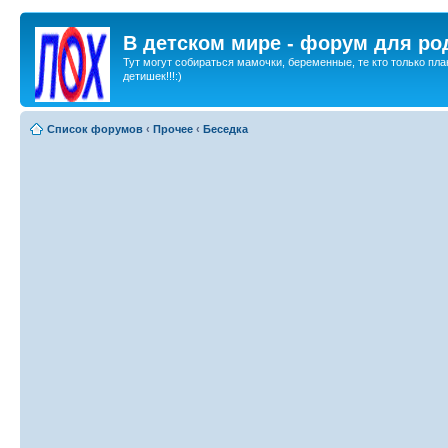
В детском мире - форум для ро
Тут могут собираться мамочки, беременные, те кто только пла
детишек!!!:)
Список форумов
‹
Прочее
‹
Беседка