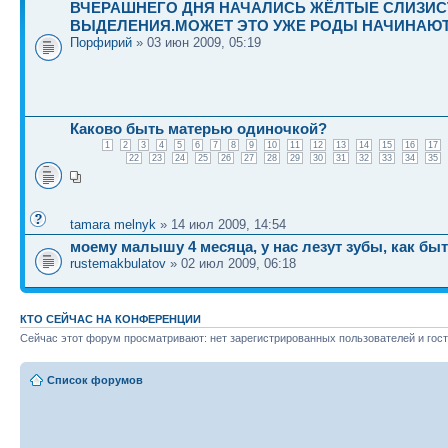
ВЧЕРАШНЕГО ДНЯ НАЧАЛИСЬ ЖЁЛТЫЕ СЛИЗИ
ВЫДЕЛЕНИЯ.МОЖЕТ ЭТО УЖЕ РОДЫ НАЧИНАЮ
Порфирий
» 03 июн 2009, 05:19
Каково быть матерью одиночкой?
1
2
3
4
5
6
7
8
9
10
11
12
13
14
15
16
17
22
23
24
25
26
27
28
29
30
31
32
33
34
35
tamara melnyk
» 14 июл 2009, 14:54
моему малышу 4 месяца, у нас лезут зубы, как быт
rustemakbulatov
» 02 июл 2009, 06:18
КТО СЕЙЧАС НА КОНФЕРЕНЦИИ
Сейчас этот форум просматривают: нет зарегистрированных пользователей и гост
Список форумов