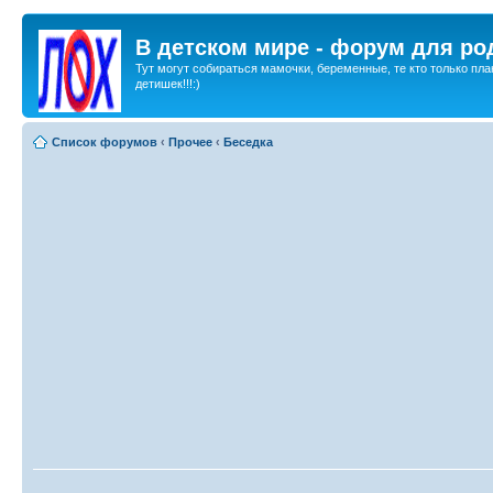
В детском мире - форум для ро
Тут могут собираться мамочки, беременные, те кто только пла
детишек!!!:)
Список форумов
‹
Прочее
‹
Беседка