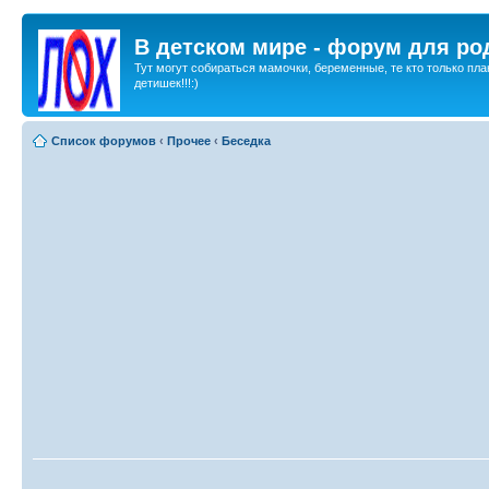
В детском мире - форум для ро
Тут могут собираться мамочки, беременные, те кто только пла
детишек!!!:)
Список форумов
‹
Прочее
‹
Беседка