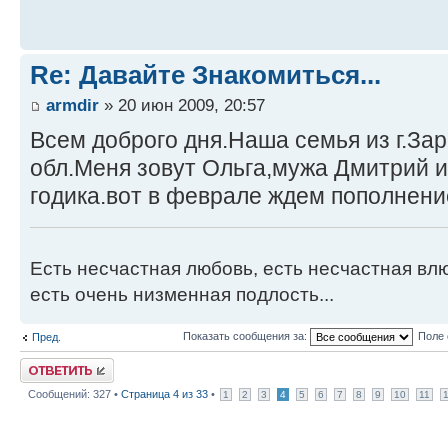
Re: Давайте Знакомиться...
armdir
» 20 июн 2009, 20:57
Всем доброго дня.Наша семья из г.За
обл.Меня зовут Ольга,мужа Дмитрий и
годика.вот в феврале ждем пополнени
Есть несчастная любовь, есть несчастная вл
есть очень низменная подлость...
Показать сообщения за:
Поле 
Пред.
Ответить
Сообщений: 327 •
Страница
4
из
33
•
1
2
3
4
5
6
7
8
9
10
11