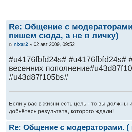
Re: Общение с модераторами
пишем сюда, а не в личку)
nixar2
» 02 авг 2009, 09:52
#u4176fbfd24s# #u4176fbfd24s# 
весенних пополнение#u43d87f10
#u43d87f105bs#
Если у вас в жизни есть цель - то вы должны и
добьётесь результата, которого ждали!
Re: Общение с модераторами. (