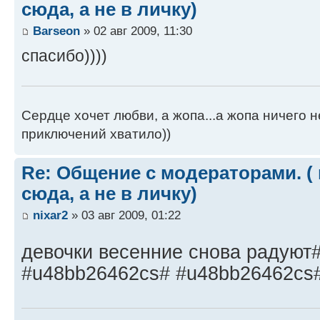
сюда, а не в личку)
Barseon
» 02 авг 2009, 11:30
спасибо))))
Сердце хочет любви, а жопа...а жопа ничего н
приключений хватило))
Re: Общение с модераторами. (
сюда, а не в личку)
nixar2
» 03 авг 2009, 01:22
девочки весенние снова радуют
#u48bb26462cs# #u48bb26462cs