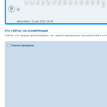
1
2
3
4
5
6
7
8
9
10
11
12
13
14
15
16
17
22
23
24
25
26
27
28
29
30
31
32
33
34
35
36
41
silverrebel
» 21 авг 2010, 05:06
КТО СЕЙЧАС НА КОНФЕРЕНЦИИ
Сейчас этот форум просматривают: нет зарегистрированных пользователей и гост
Список форумов