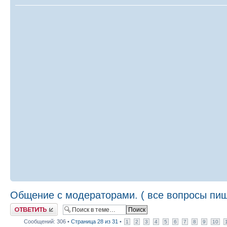
Общение с модераторами. ( все вопросы пиш
Ответить
Сообщений: 306 •
Страница
28
из
31
•
1
2
3
4
5
6
7
8
9
10