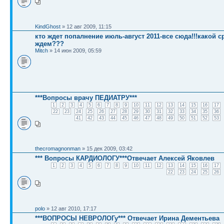
KindGhost
» 12 авг 2009, 11:15
кто ждет попалнение июль-август 2011-все сюда!!!какой с
ждем???
Mitch
» 14 июн 2009, 05:59
***Вопросы врачу ПЕДИАТРУ***
1
2
3
4
5
6
7
8
9
10
11
12
13
14
15
16
17
22
23
24
25
26
27
28
29
30
31
32
33
34
35
36
41
42
43
44
45
46
47
48
49
50
51
52
53
thecromagnonman
» 15 дек 2009, 03:42
*** Вопросы КАРДИОЛОГУ***Отвечает Алексей Яковлев
1
2
3
4
5
6
7
8
9
10
11
12
13
14
15
16
17
22
23
24
25
26
polo
» 12 авг 2010, 17:17
***ВОПРОСЫ НЕВРОЛОГу*** Отвечает Ирина Дементьева