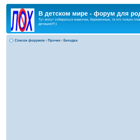
В детском мире - форум для ро
Тут могут собираться мамочки, беременные, те кто только пла
детишек!!!:)
Список форумов
‹
Прочее
‹
Беседка