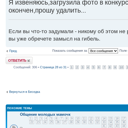
Я извеняюсь,загрузила фото в конкурс
окончен,прошу удалить...
Если вы что-то задумали - никому об этом не
вы уже обречете замысл на гибель.
Показать сообщения за:
Поле 
Пред.
Ответить
Сообщений: 306 •
Страница
28
из
31
•
1
2
3
4
5
6
7
8
9
10
Вернуться в Беседка
ПОХОЖИЕ ТЕМЫ
Общение молодых мамочк
1
2
3
4
5
6
7
8
9
10
11
12
13
14
15
16
17
22
23
24
25
26
27
28
29
30
31
32
33
34
35
36
41
42
43
44