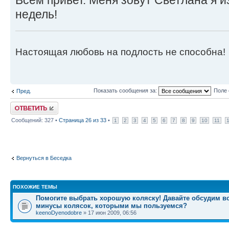
Всем привет. Меня зовут Светлана я и
недель!
Настоящая любовь на подлость не способна!
Показать сообщения за:
Поле 
Пред.
Ответить
Сообщений: 327 •
Страница
26
из
33
•
1
2
3
4
5
6
7
8
9
10
11
Вернуться в Беседка
ПОХОЖИЕ ТЕМЫ
Помогите выбрать хорошую коляску! Давайте обсудим в
минусы колясок, которыми мы пользуемся?
keenoDyenodobre
» 17 июн 2009, 06:56