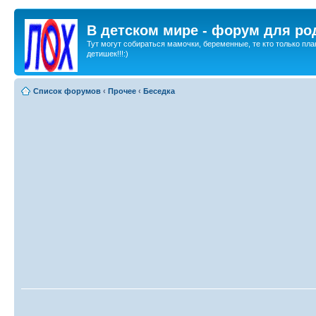
В детском мире - форум для ро
Тут могут собираться мамочки, беременные, те кто только пла
детишек!!!:)
Список форумов
‹
Прочее
‹
Беседка