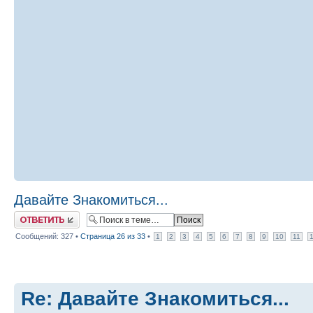
Давайте Знакомиться...
Ответить
Сообщений: 327 •
Страница
26
из
33
•
1
2
3
4
5
6
7
8
9
10
11
Re: Давайте Знакомиться...