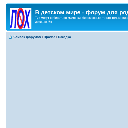
В детском мире - форум для ро
Тут могут собираться мамочки, беременные, те кто только пла
детишек!!!:)
Список форумов
‹
Прочее
‹
Беседка