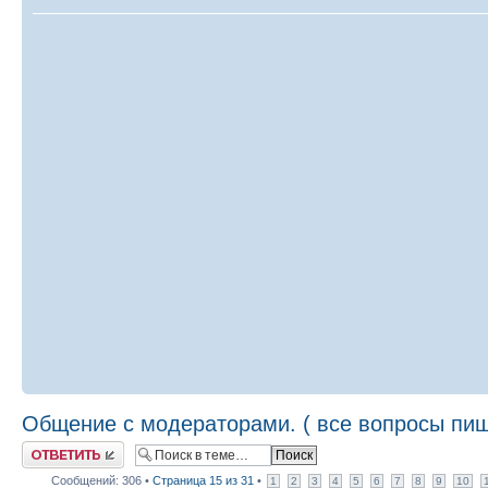
Общение с модераторами. ( все вопросы пиш
Ответить
Сообщений: 306 •
Страница
15
из
31
•
1
2
3
4
5
6
7
8
9
10