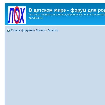
В детском мире - форум для ро
Тут могут собираться мамочки, беременные, те кто только пла
детишек!!!:)
Список форумов
‹
Прочее
‹
Беседка