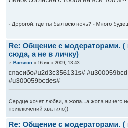
- Дорогой, где ты был всю ночь? - Много будеш
Re: Общение с модераторами. (
сюда, а не в личку)
Barseon
» 16 июн 2009, 13:43
спасибо#u2d3c356131s# #u300059bcd
#u300059bcdes#
Сердце хочет любви, а жопа...а жопа ничего н
приключений хватило))
Re: Общение с модераторами. (