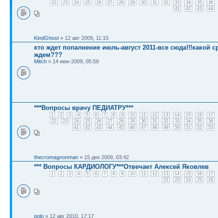
22
23
24
25
26
27
28
29
30
31
32
33
34
35
36
41
42
43
44
KindGhost
» 12 авг 2009, 11:15
кто ждет попалнение июль-август 2011-все сюда!!!какой с
ждем???
Mitch
» 14 июн 2009, 05:59
***Вопросы врачу ПЕДИАТРУ***
1
2
3
4
5
6
7
8
9
10
11
12
13
14
15
16
17
22
23
24
25
26
27
28
29
30
31
32
33
34
35
36
41
42
43
44
45
46
47
48
49
50
51
52
53
thecromagnonman
» 15 дек 2009, 03:42
*** Вопросы КАРДИОЛОГУ***Отвечает Алексей Яковлев
1
2
3
4
5
6
7
8
9
10
11
12
13
14
15
16
17
22
23
24
25
26
polo
» 12 авг 2010, 17:17