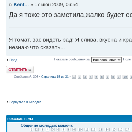
Kent...
» 17 июн 2009, 06:54
Да я тоже это заметила,жалко будет е
Я томат, вас видеть рад! Я слива, вкусна и кра
незнаю что сказать...
Показать сообщения за:
Поле 
Пред.
Ответить
Сообщений: 306 •
Страница
15
из
31
•
1
2
3
4
5
6
7
8
9
10
Вернуться в Беседка
ПОХОЖИЕ ТЕМЫ
Общение молодых мамочк
1
2
3
4
5
6
7
8
9
10
11
12
13
14
15
16
17