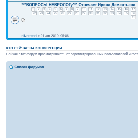
***ВОПРОСЫ НЕВРОЛОГу*** Отвечает Ирина Дементьева
1
2
3
4
5
6
7
8
9
10
11
12
13
14
15
16
17
22
23
24
25
26
27
28
29
30
31
32
33
34
35
36
41
silverrebel
» 21 авг 2010, 05:06
КТО СЕЙЧАС НА КОНФЕРЕНЦИИ
Сейчас этот форум просматривают: нет зарегистрированных пользователей и гост
Список форумов