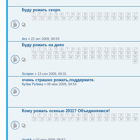
Буду рожать скоро
1
2
3
4
5
6
7
8
9
10
11
12
13
14
15
16
17
22
23
24
25
26
27
28
29
30
31
32
33
34
35
36
Ars
» 22 окт 2009, 06:53
Буду рожать на днях
1
2
3
4
5
6
7
8
9
10
11
12
13
14
15
16
17
22
23
24
25
26
27
28
29
30
31
32
33
34
35
36
41
42
43
44
45
46
47
48
49
50
51
52
53
54
55
60
Scripter
» 13 сен 2009, 09:31
очень страшно рожать,поддержите.
Кубик Рубика
» 06 июн 2009, 04:54
Кому рожать осенью 2011? Объединяемся!
1
2
3
4
5
6
7
8
9
10
11
12
13
14
15
16
17
22
23
24
25
26
27
28
29
30
31
32
33
34
35
36
YanKK
» 02 июн 2009, 08:52