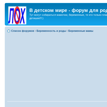
В детском мире - форум для ро
Тут могут собираться мамочки, беременные, те кто только пла
детишек!!!:)
Список форумов
‹
Беременность и роды
‹
Беременные мамы