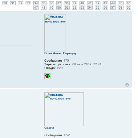
30
31
32
33
34
35
36
37
38
39
40
41
42
43
44
45
46
47
48
49
50
51
52
53
54
55
56
57
58
59
Вова Алекс Перегуд
Сообщения:
475
Зарегистрирован:
08 июн 2009, 22:41
Откуда:
Ухта
Gateta
Сообщения:
1241