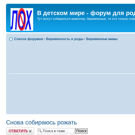
В детском мире - форум для ро
Тут могут собираться мамочки, беременные, те кто только план
Список форумов
‹
Беременность и роды
‹
Беременные мамы
Снова собираюсь рожать
Ответить