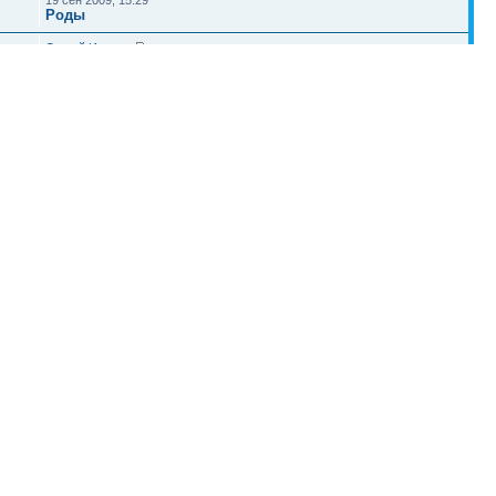
19 сен 2009, 15:29
Роды
Сергей Иванов
1
16 июл 2009, 00:07
Беременные мамы
Наша команда
•
Удалить cookies конференции
• Часовой пояс: UTC + 4 часа