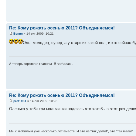
Re: Кому рожать осенью 2011? Объединяемся!
Еония
» 14 окт 2009, 10:21
Оль, молодец, супер, а у старших какой пол, и кто сейчас б
А теперь коротко о главном. Я зае*алась.
Re: Кому рожать осенью 2011? Объединяемся!
prot1981
» 14 окт 2009, 10:28
Оленька у тебя три мальчишки надеюсь что хотябы в этот раз дево
Мы с любимым уже несколько лет вместе! И это не "так долго!", это "так мало!"