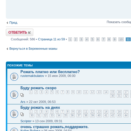
Показать сообщ
Пред.
Ответить
Сообщений: 586 •
Страница
11
из
59
•
1
2
3
4
5
6
7
8
9
10
11
Вернуться в Беременные мамы
ПОХОЖИЕ ТЕМЫ
Рожать платно или бесплатно?
rustemakbulatov
» 15 июн 2009, 06:00
Буду рожать скоро
1
2
3
4
5
6
7
8
9
10
11
12
13
14
15
16
17
30
31
32
Ars
» 22 окт 2009, 06:53
Буду рожать на днях
1
2
3
4
5
6
7
8
9
10
11
12
13
14
15
16
17
30
31
32
33
34
35
36
37
38
39
40
41
42
43
44
Scripter
» 13 сен 2009, 09:31
очень страшно рожать,поддержите.
Кубик Рубика
» 06 июн 2009, 04:54