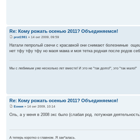
Re: Кому рожать осенью 2011? Объединяемся!
prot1981
» 14 окт 2009, 09:59
Натали пепролый свечи с красавкой они снимают болезниные ощещ
нет тфу тфу тфу но маоя мама и моя тетка родная после родов себ
Мы с любимым уже несколько лет вместе! И это не "так долго!", это "так мало!"
Re: Кому рожать осенью 2011? Объединяемся!
Еония
» 14 окт 2009, 10:14
Оль, а у меня в 2008 экс было (слабая род. потужная деятельность
А теперь коротко о главном. Я зае*алась.