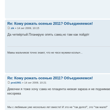
Re: Кому рожать осенью 2011? Объединяемся!
zik
» 14 окт 2009, 10:15
Да четвёртый.Планирую опять сама,но там как пойдёт
Мамы мальчиков точно знают, что не «все мужики козлы»...
Re: Кому рожать осенью 2011? Объединяемся!
prot1981
» 14 окт 2009, 10:21
Девочки я тоже хочу сама но плацента низкая зараза и не поднима
кесорева
Мы с любимым уже несколько лет вместе! И это не "так долго!", это "так мало!"