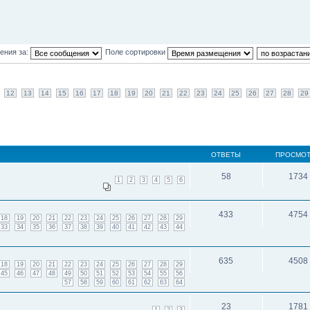
ения за:
Поле сортировки
12
13
14
15
16
17
18
19
20
21
22
23
24
25
26
27
28
29
ОТВЕТЫ
ПРОСМО
58
1734
1
2
3
4
5
6
433
4754
18
19
20
21
22
23
24
25
26
27
28
29
33
34
35
36
37
38
39
40
41
42
43
44
635
4508
18
19
20
21
22
23
24
25
26
27
28
29
45
46
47
48
49
50
51
52
53
54
55
56
57
58
59
60
61
62
63
64
23
1781