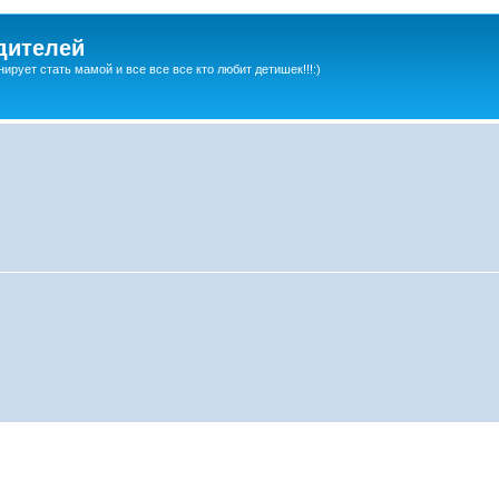
дителей
ирует стать мамой и все все все кто любит детишек!!!:)