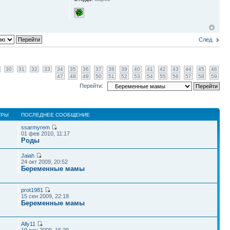
След.
30
31
32
33
34
35
36
37
38
39
40
41
42
43
44
45
46
47
48
49
50
51
52
53
54
55
56
57
58
59
Перейти:
ТРЫ
ПОСЛЕДНЕЕ СООБЩЕНИЕ
ssarmyrem
01 фев 2010, 11:17
Роды
Jaiah
24 окт 2009, 20:52
Беременные мамы
prot1981
15 сен 2009, 22:18
Беременные мамы
Ally11