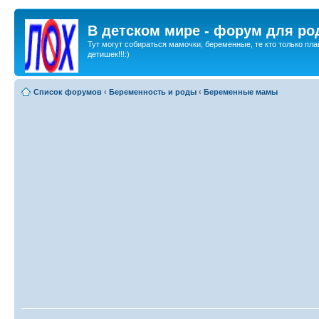
В детском мире - форум для ро
Тут могут собираться мамочки, беременные, те кто только пла
детишек!!!:)
Список форумов
‹
Беременность и роды
‹
Беременные мамы