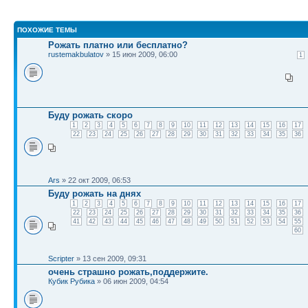
ПОХОЖИЕ ТЕМЫ
Рожать платно или бесплатно?
rustemakbulatov
» 15 июн 2009, 06:00
1
Буду рожать скоро
1
2
3
4
5
6
7
8
9
10
11
12
13
14
15
16
17
22
23
24
25
26
27
28
29
30
31
32
33
34
35
36
Ars
» 22 окт 2009, 06:53
Буду рожать на днях
1
2
3
4
5
6
7
8
9
10
11
12
13
14
15
16
17
22
23
24
25
26
27
28
29
30
31
32
33
34
35
36
41
42
43
44
45
46
47
48
49
50
51
52
53
54
55
60
Scripter
» 13 сен 2009, 09:31
очень страшно рожать,поддержите.
Кубик Рубика
» 06 июн 2009, 04:54