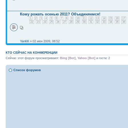
Кому рожать осенью 2011? Объединяемся!
1
2
3
4
5
6
7
8
9
10
11
12
13
14
15
16
17
22
23
24
25
26
27
28
29
30
31
32
33
34
35
36
YanKK
» 02 июн 2009, 08:52
КТО СЕЙЧАС НА КОНФЕРЕНЦИИ
Сейчас этот форум просматривают:
Bing [Bot]
,
Yahoo [Bot]
и гости: 2
Список форумов