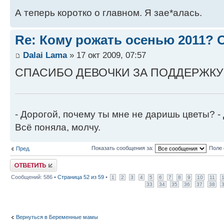
А теперь коротко о главном. Я зае*алась.
Re: Кому рожать осенью 2011?
Dalai Lama
» 17 окт 2009, 07:57
СПАСИБО ДЕВОЧКИ ЗА ПОДДЕРЖКУ
- Дорогой, почему ты мне не даришь цветы? -
Всё поняла, молчу.
Показать сообщения за:
Поле 
Пред.
Ответить
Сообщений: 586 •
Страница
52
из
59
•
1
2
3
4
5
6
7
8
9
10
11
33
34
35
36
37
38
Вернуться в Беременные мамы