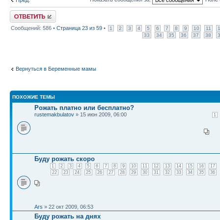
Пред.
Ответить
Сообщений: 586 •
Страница
23
из
59
•
1
2
3
4
5
6
7
8
9
10
11
33
34
35
36
37
38
Вернуться в Беременные мамы
ПОХОЖИЕ ТЕМЫ
Рожать платно или бесплатно?
rustemakbulatov
» 15 июн 2009, 06:00
1
Буду рожать скоро
1
2
3
4
5
6
7
8
9
10
11
12
13
14
15
16
17
22
23
24
25
26
27
28
29
30
31
32
33
34
35
36
Ars
» 22 окт 2009, 06:53
Буду рожать на днях