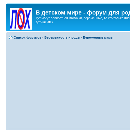
В детском мире - форум для ро
Тут могут собираться мамочки, беременные, те кто только пла
детишек!!!:)
Список форумов
‹
Беременность и роды
‹
Беременные мамы