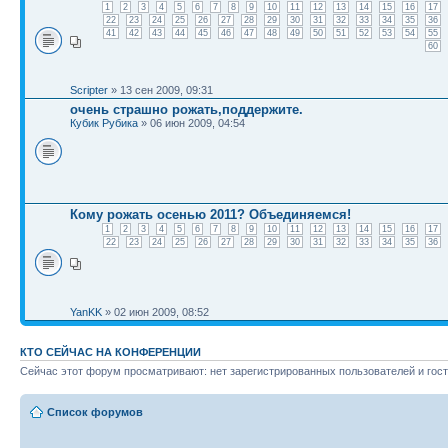
1
2
3
4
5
6
7
8
9
10
11
12
13
14
15
16
17
22
23
24
25
26
27
28
29
30
31
32
33
34
35
36
41
42
43
44
45
46
47
48
49
50
51
52
53
54
55
60
Scripter
» 13 сен 2009, 09:31
очень страшно рожать,поддержите.
Кубик Рубика
» 06 июн 2009, 04:54
Кому рожать осенью 2011? Объединяемся!
1
2
3
4
5
6
7
8
9
10
11
12
13
14
15
16
17
22
23
24
25
26
27
28
29
30
31
32
33
34
35
36
YanKK
» 02 июн 2009, 08:52
КТО СЕЙЧАС НА КОНФЕРЕНЦИИ
Сейчас этот форум просматривают: нет зарегистрированных пользователей и гост
Список форумов