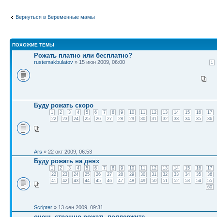
Вернуться в Беременные мамы
ПОХОЖИЕ ТЕМЫ
Рожать платно или бесплатно?
rustemakbulatov
» 15 июн 2009, 06:00
1
Буду рожать скоро
1
2
3
4
5
6
7
8
9
10
11
12
13
14
15
16
17
22
23
24
25
26
27
28
29
30
31
32
33
34
35
36
Ars
» 22 окт 2009, 06:53
Буду рожать на днях
1
2
3
4
5
6
7
8
9
10
11
12
13
14
15
16
17
22
23
24
25
26
27
28
29
30
31
32
33
34
35
36
41
42
43
44
45
46
47
48
49
50
51
52
53
54
55
60
Scripter
» 13 сен 2009, 09:31
очень страшно рожать,поддержите.