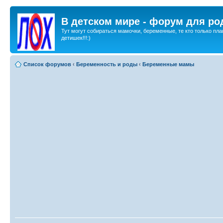
В детском мире - форум для ро
Тут могут собираться мамочки, беременные, те кто только пла
детишек!!!:)
Список форумов
‹
Беременность и роды
‹
Беременные мамы