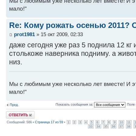
Мы с любимым уже несколько лет вместе! И это 
мало!"
Re: Кому рожать осенью 2011?
prot1981
» 15 окт 2009, 02:33
даже сегодня уже раз 5 поднила 12 кг 
столькоже наверника подниму. а живот
низ.
Мы с любимым уже несколько лет вместе! И это 
мало!"
Показать сообщения за:
Поле 
Пред.
Ответить
Сообщений: 586 •
Страница
17
из
59
•
1
2
3
4
5
6
7
8
9
10
11
33
34
35
36
37
38