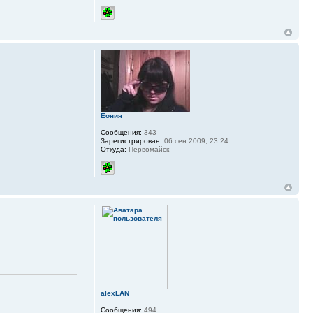
Еония
Сообщения:
343
Зарегистрирован:
06 сен 2009, 23:24
Откуда:
Первомайск
alexLAN
Сообщения:
494