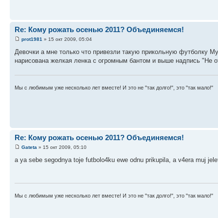
Re: Кому рожать осенью 2011? Объединяемся!
prot1981
» 15 окт 2009, 05:04
Девочки а мне только что привезли такую прикольную футболку Му
нарисована желкая ленка с огромным бантом и выше надпись "Не от
Мы с любимым уже несколько лет вместе! И это не "так долго!", это "так мало!"
Re: Кому рожать осенью 2011? Объединяемся!
Gateta
» 15 окт 2009, 05:10
a ya sebe segodnya toje futbolo4ku ewe odnu prikupila, a v4era muj jeleto
Мы с любимым уже несколько лет вместе! И это не "так долго!", это "так мало!"