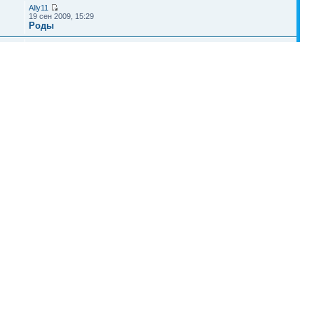
Ally11
19 сен 2009, 15:29
Роды
Сергей Иванов
1
16 июл 2009, 00:07
Беременные мамы
Наша команда
•
Удалить cookies конференции
• Часовой пояс: UTC + 4 часа