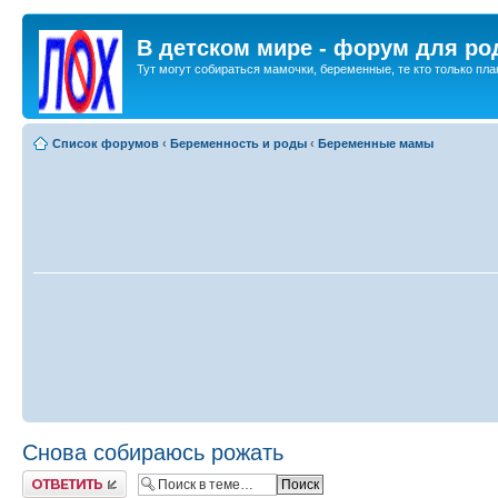
В детском мире - форум для ро
Тут могут собираться мамочки, беременные, те кто только план
Список форумов
‹
Беременность и роды
‹
Беременные мамы
Снова собираюсь рожать
Ответить