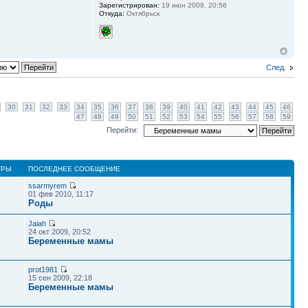
Зарегистрирован:
19 июн 2009, 20:56
Откуда:
Октябрьск
След.
30
31
32
33
34
35
36
37
38
39
40
41
42
43
44
45
46
47
48
49
50
51
52
53
54
55
56
57
58
59
Перейти:
ТРЫ
ПОСЛЕДНЕЕ СООБЩЕНИЕ
ssarmyrem
01 фев 2010, 11:17
Роды
Jaiah
24 окт 2009, 20:52
Беременные мамы
prot1981
15 сен 2009, 22:18
Беременные мамы