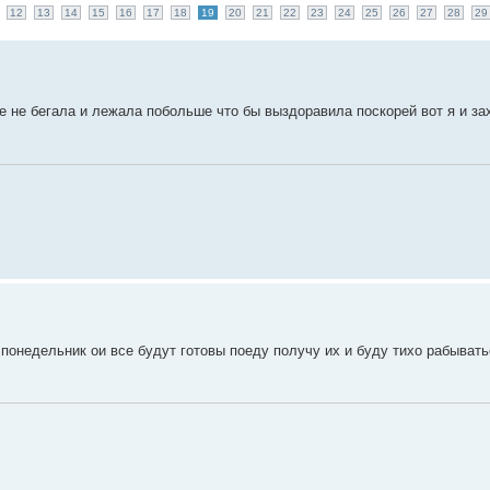
12
13
14
15
16
17
18
19
20
21
22
23
24
25
26
27
28
29
ре не бегала и лежала побольше что бы выздоравила поскорей вот я и з
понедельник ои все будут готовы поеду получу их и буду тихо рабывать