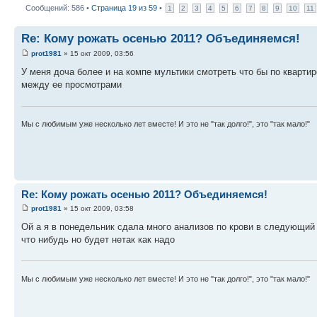
Сообщений: 586 •
Страница
19
из
59
•
1
2
3
4
5
6
7
8
9
10
11
Re: Кому рожать осенью 2011? Объединяемся!
prot1981
» 15 окт 2009, 03:56
У меня доча более и на компе мультики смотреть что бы по кварти
между ее просмотрами
Мы с любимым уже несколько лет вместе! И это не "так долго!", это "так мало!"
Re: Кому рожать осенью 2011? Объединяемся!
prot1981
» 15 окт 2009, 03:58
Ой а я в понедельник сдала много анализов по крови в следующий 
что нибудь но будет нетак как надо
Мы с любимым уже несколько лет вместе! И это не "так долго!", это "так мало!"