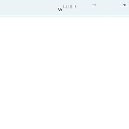
23
1781
1
2
3
432
1505
18
19
20
21
22
23
24
25
26
27
28
29
33
34
35
36
37
38
39
40
41
42
43
44
и: 2
исок каналов