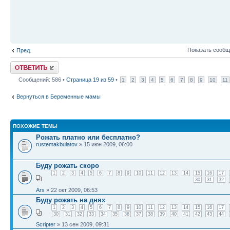
Показать сообщ
Пред.
Ответить
Сообщений: 586 •
Страница
19
из
59
•
1
2
3
4
5
6
7
8
9
10
11
Вернуться в Беременные мамы
ПОХОЖИЕ ТЕМЫ
Рожать платно или бесплатно?
rustemakbulatov
» 15 июн 2009, 06:00
Буду рожать скоро
1
2
3
4
5
6
7
8
9
10
11
12
13
14
15
16
17
30
31
32
Ars
» 22 окт 2009, 06:53
Буду рожать на днях
1
2
3
4
5
6
7
8
9
10
11
12
13
14
15
16
17
30
31
32
33
34
35
36
37
38
39
40
41
42
43
44
Scripter
» 13 сен 2009, 09:31