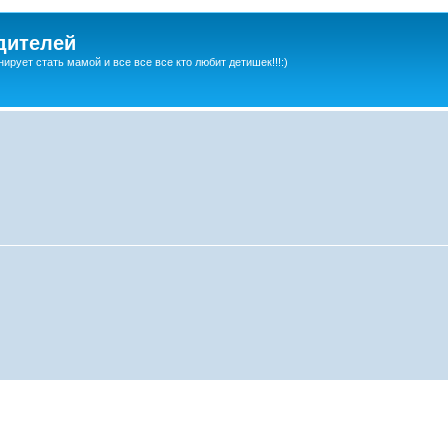
дителей
ирует стать мамой и все все все кто любит детишек!!!:)