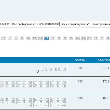
ения за:
Поле сортировки
12
13
14
15
16
17
18
19
20
21
22
23
24
25
26
27
28
29
ОТВЕТЫ
ПРОСМО
58
1734
1
2
3
4
5
6
433
4758
18
19
20
21
22
23
24
25
26
27
28
29
33
34
35
36
37
38
39
40
41
42
43
44
635
4508
18
19
20
21
22
23
24
25
26
27
28
29
45
46
47
48
49
50
51
52
53
54
55
56
57
58
59
60
61
62
63
64