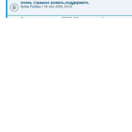
очень страшно рожать,поддержите.
Кубик Рубика
» 06 июн 2009, 04:54
Кому рожать осенью 2011? Объединяемся!
1
2
3
4
5
6
7
8
9
10
11
12
13
14
15
16
17
30
31
32
YanKK
» 02 июн 2009, 08:52
КТО СЕЙЧАС НА КОНФЕРЕНЦИИ
Сейчас этот форум просматривают: нет зарегистрированных пользователей и гост
Список форумов
Новости
Карта сайта (HTML)
Карта сайта(индекс)
RSS поток
Сп