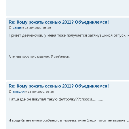
Re: Кому рожать осенью 2011? Объединяемся!
Еония
» 15 окт 2009, 05:39
Привет девченочки, у меня тоже получается затянувшийся отпуск, ко
А теперь коротко о главном. Я зае*алась.
Re: Кому рожать осенью 2011? Объединяемся!
alexLAN
» 15 окт 2009, 05:46
Нат,,а где он покупал такую футболку??спроси..........
И вроде бы нет ничего особенного в человеке: он не блещит умом, не выделяетс