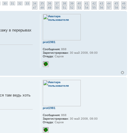
30
31
32
33
34
35
36
37
38
39
40
41
42
43
44
45
46
47
48
49
50
51
52
53
54
55
56
57
58
59
ахажу в перерывах
prot1981
Сообщения:
868
Зарегистрирован:
30 май 2008, 08:00
Откуда:
Саров
ся там ведь хоть
prot1981
Сообщения:
868
Зарегистрирован:
30 май 2008, 08:00
Откуда:
Саров