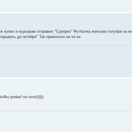
ж купил и курьерам отправил "Сурприз" Футболка женская голубая на ж
крывать до октября" Так прикольно хи хи их
4ku podaril na virost)))))