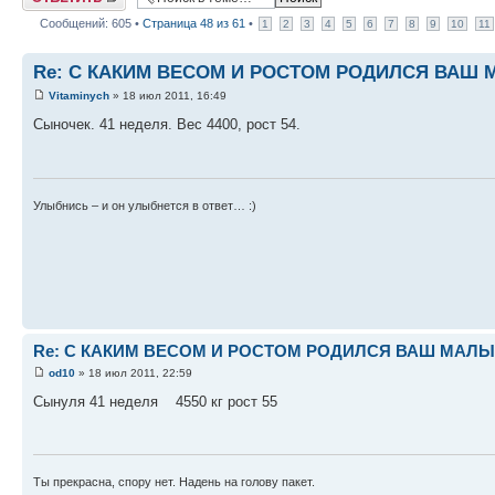
Сообщений: 605 •
Страница
48
из
61
•
1
2
3
4
5
6
7
8
9
10
11
Re: С КАКИМ ВЕСОМ И РОСТОМ РОДИЛСЯ ВАШ МА
Vitaminych
» 18 июл 2011, 16:49
Сыночек. 41 неделя. Вес 4400, рост 54.
Улыбнись – и он улыбнется в ответ… :)
Re: С КАКИМ ВЕСОМ И РОСТОМ РОДИЛСЯ ВАШ МАЛЫШ 
od10
» 18 июл 2011, 22:59
Сынуля 41 неделя 4550 кг рост 55
Ты прекрасна, спору нет. Надень на голову пакет.