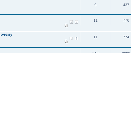
9
437
11
776
1
2
почему
11
774
1
2
246
8996
14
15
16
17
18
19
20
21
22
23
24
25
и: 2
исок каналов