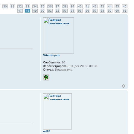
30
31
32
33
34
35
36
37
38
39
40
41
42
43
44
45
46
47
48
49
50
51
52
53
54
55
56
57
58
59
60
61
Vitaminych
Сообщения:
10
Зарегистрирован:
11 дек 2009, 09:28
Откуда:
Йошкар-ола
od10