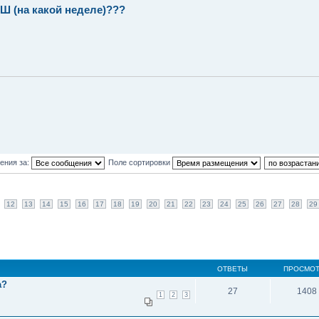
(на какой неделе)???
ения за:
Поле сортировки
12
13
14
15
16
17
18
19
20
21
22
23
24
25
26
27
28
29
ОТВЕТЫ
ПРОСМО
а?
27
1408
1
2
3