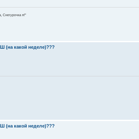
, Снегурочка я!"
(на какой неделе)???
(на какой неделе)???