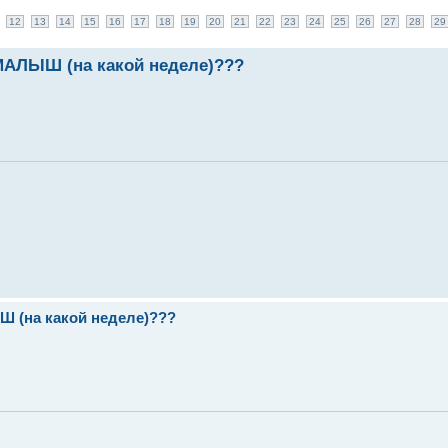
12
13
14
15
16
17
18
19
20
21
22
23
24
25
26
27
28
29
ЛЫШ (на какой неделе)???
(на какой неделе)???