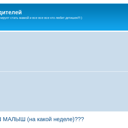
дителей
ирует стать мамой и все все все кто любит детишек!!!:)
АЛЫШ (на какой неделе)???