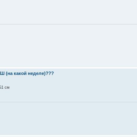
(на какой неделе)???
51 см