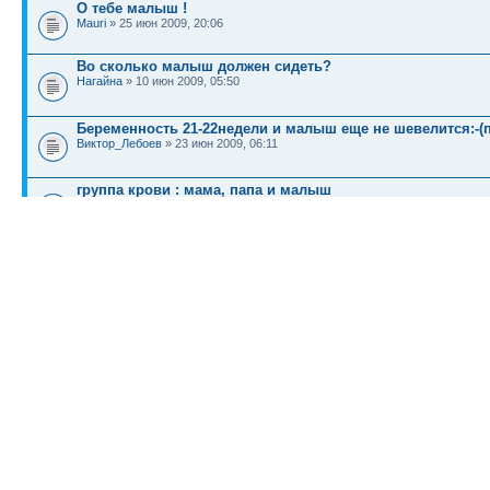
О тебе малыш !
Mauri
» 25 июн 2009, 20:06
Во сколько малыш должен сидеть?
Нагайна
» 10 июн 2009, 05:50
Беременность 21-22недели и малыш еще не шевелится:-(
Виктор_Лебоев
» 23 июн 2009, 06:11
группа крови : мама, папа и малыш
ggX
» 08 авг 2010,
1
2
3
4
5
6
7
8
9
10
11
12
13
19:06
КТО СЕЙЧАС НА КОНФЕРЕНЦИИ
Сейчас этот форум просматривают: нет зарегистрированных пользователей и гост
Список форумов
Новости
Карта сайта (HTML)
Карта сайта(индекс)
RSS поток
Сп