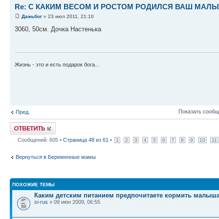
Re: С КАКИМ ВЕСОМ И РОСТОМ РОДИЛСЯ ВАШ МАЛЫШ 
Дажьбог
» 23 июл 2011, 21:10
3060, 50см. Дочка Настенька
Жизнь - это и есть подарок бога...
Показать сообщ
Пред.
Ответить
Сообщений: 605 •
Страница
48
из
61
•
1
2
3
4
5
6
7
8
9
10
11
Вернуться в Беременные мамы
ПОХОЖИЕ ТЕМЫ
Каким детским питанием предпочитаете кормить малыш
si-rus
» 09 июн 2009, 06:55