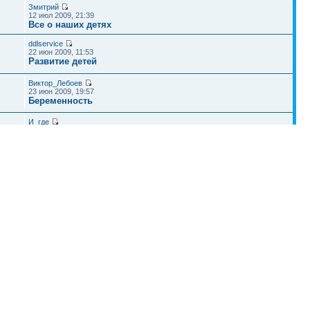
Змитрий
12 июл 2009, 21:39
Все о наших детях
ddlservice
22 июн 2009, 11:53
Развитие детей
Виктор_Лебоев
23 июн 2009, 19:57
Беременность
И_где
13 дек 2011, 17:44
Вопросы и ответы
Наша команда
•
Удалить cookies конференции
• Часовой пояс: UTC + 4 часа