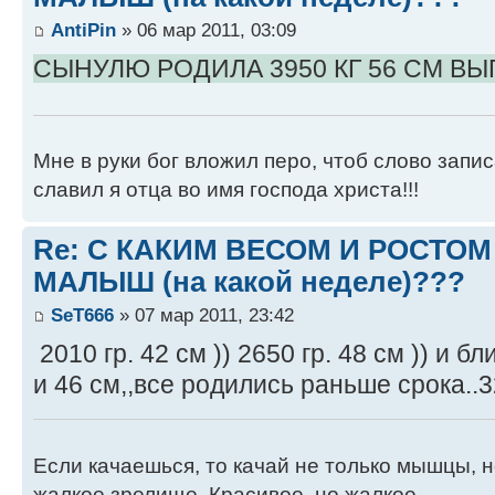
AntiPin
» 06 мар 2011, 03:09
СЫНУЛЮ РОДИЛА 3950 КГ 56 СМ ВЫ
Мне в руки бог вложил перо, чтоб слово запис
славил я отца во имя господа христа!!!
Re: С КАКИМ ВЕСОМ И РОСТО
МАЛЫШ (на какой неделе)???
SeT666
» 07 мар 2011, 23:42
2010 гр. 42 см )) 2650 гр. 48 см )) и б
и 46 см,,все родились раньше срока..3
Если качаешься, то качай не только мышцы, но
жалкое зрелище. Красивое, но жалкое.