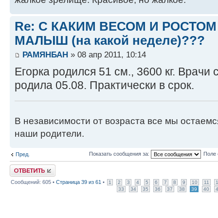
Re: С КАКИМ ВЕСОМ И РОСТО
МАЛЫШ (на какой неделе)???
РАМЯНБАН
» 08 апр 2011, 10:14
Егорка родился 51 см., 3600 кг. Врачи с
родила 05.08. Практически в срок.
В независимости от возраста все мы остаемся
наши родители.
Показать сообщения за:
Поле 
Пред.
Ответить
Сообщений: 605 •
Страница
39
из
61
•
1
2
3
4
5
6
7
8
9
10
11
33
34
35
36
37
38
39
40