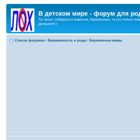
В детском мире - форум для ро
Тут могут собираться мамочки, беременные, те кто только пла
детишек!!!:)
Список форумов
‹
Беременность и роды
‹
Беременные мамы