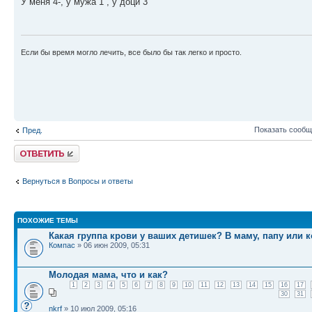
У меня 4-, у мужа 1 , у доци 3
Если бы время могло лечить, все было бы так легко и просто.
Показать сообщ
Пред.
Ответить
Вернуться в Вопросы и ответы
ПОХОЖИЕ ТЕМЫ
Какая группа крови у ваших детишек? В маму, папу или к
Компас
» 06 июн 2009, 05:31
Молодая мама, что и как?
1
2
3
4
5
6
7
8
9
10
11
12
13
14
15
16
17
30
31
nkrf
» 10 июл 2009, 05:16