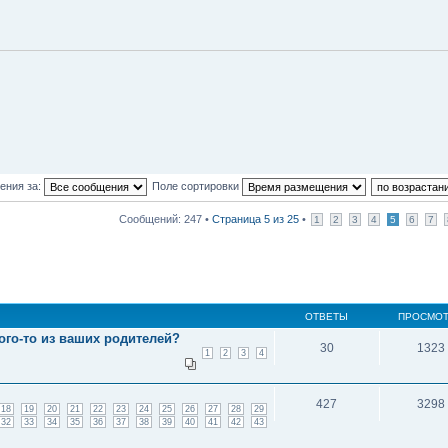
ения за:
Поле сортировки
Сообщений: 247 •
Страница
5
из
25
•
1
2
3
4
5
6
7
ОТВЕТЫ
ПРОСМО
ого-то из ваших родителей?
30
1323
1
2
3
4
427
3298
18
19
20
21
22
23
24
25
26
27
28
29
32
33
34
35
36
37
38
39
40
41
42
43