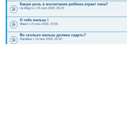
Какую роль в воспитании ребёнка играет папа?
nu-blog.ru
» 05 июл 2009, 06:20
О тебе малыш !
Mauri
» 25 июн 2009, 20:06
Во сколько малыш должен сидеть?
Нагайна
» 10 июн 2009, 05:50
КТО СЕЙЧАС НА КОНФЕРЕНЦИИ
Сейчас этот форум просматривают: нет зарегистрированных пользователей и гост
Список форумов
Новости
Карта сайта (HTML)
Карта сайта(индекс)
RSS поток
Сп