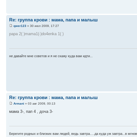
Re: группа крови : мама, папа и малыш
qwer123
» 30 июл 2009, 17:27
papa 2( )mama1(-)do4enka 1( )
не давайте мне советов и я не скажу куда вам идти...
Re: группа крови : мама, папа и малыш
Armani
» 03 авг 2009, 00:13
мама 3-, пап 4 , доча 3-
Берегите родных и близких вам людей, ведь завтра.....да куда уж завтра...в мгнов