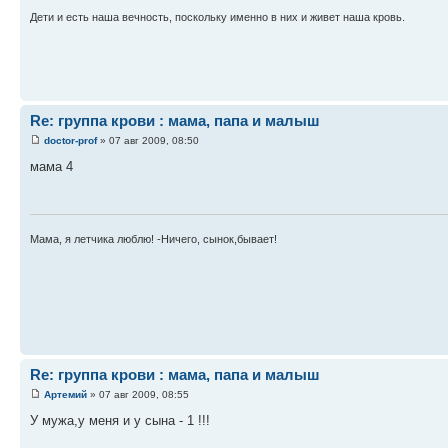
Дети и есть наша вечность, поскольку именно в них и живет наша кровь.
Re: группа крови : мама, папа и малыш
doctor-prof
» 07 авг 2009, 08:50
мама 4
Мама, я летчика люблю! -Ничего, сынок,бывает!
Re: группа крови : мама, папа и малыш
Артемий
» 07 авг 2009, 08:55
У мужа,у меня и у сына - 1 !!!