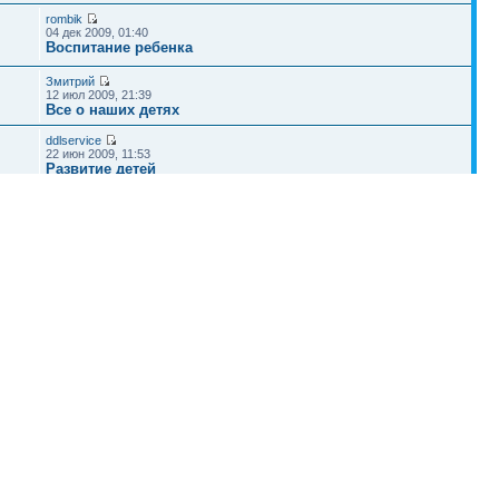
rombik
04 дек 2009, 01:40
Воспитание ребенка
Змитрий
12 июл 2009, 21:39
Все о наших детях
ddlservice
22 июн 2009, 11:53
Развитие детей
Наша команда
•
Удалить cookies конференции
• Часовой пояс: UTC + 4 часа