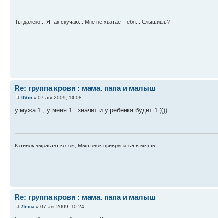
Ты далеко... Я так скучаю... Мне не хватает тебя... Слышишь?
Re: группа крови : мама, папа и малыш
IlVin
» 07 авг 2009, 10:08
у мужа 1 , у меня 1 . значит и у ребенка будет 1 ))))
Котёнок вырастет котом, Мышонок превратится в мышь,
Re: группа крови : мама, папа и малыш
Леша
» 07 авг 2009, 10:24