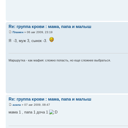
Re: группа крови : мама, папа и малыш
Пламен
» 06 авг 2009, 23:19
Я -3, муж 3, сынок -3.
Маршрутка - как мафия: сложно попасть, но еще сложнее выбраться.
Re: группа крови : мама, папа и малыш
azana
» 07 авг 2009, 08:47
мама 1 , папа 1 доча 1