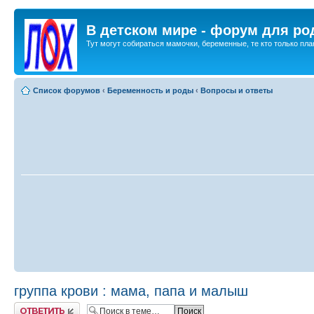
В детском мире - форум для ро
Тут могут собираться мамочки, беременные, те кто только план
Список форумов
‹
Беременность и роды
‹
Вопросы и ответы
группа крови : мама, папа и малыш
Ответить