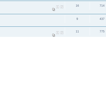
16
714
1
2
9
437
11
775
1
2
и: 3
исок каналов