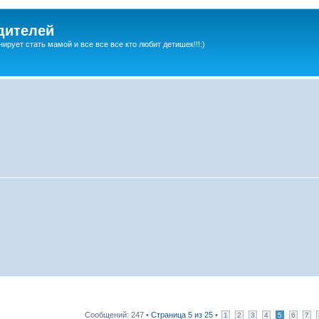
дителей
ирует стать мамой и все все все кто любит детишек!!!:)
Сообщений: 247 •
Страница
5
из
25
•
1
2
3
4
5
6
7