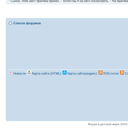
- Сынок, тебе аист братика принес. - Хотел бы я на него посмотреть. - На братика
Список форумов
Новости
Карта сайта (HTML)
Карта сайта(индекс)
RSS поток
Сп
Форум в детском мире 2010