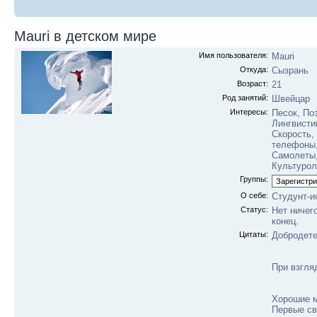
Mauri в детском мире
Имя пользователя:
Mauri
Откуда:
Сызрань
Возраст:
21
Род занятий:
Швейцар
Интересы:
Песок, По
Лингвисти
Скорость,
телефоны,
Самолеты,
Культурол
Группы:
О себе:
Студунт-и
Статус:
Нет ничег
конец.
Цитаты:
Добродете
При взгляд
Хорошие м
Первые св