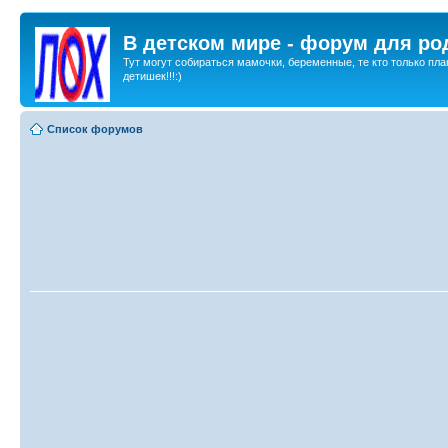
В детском мире - форум для ро
Тут могут собираться мамочки, беременные, те кто только пла
детишек!!!:)
Список форумов