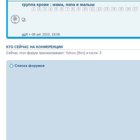
группа крови : мама, папа и малыш
1
2
3
4
5
6
7
8
9
10
11
12
13
14
15
16
17
ggX
» 08 авг 2010, 19:06
КТО СЕЙЧАС НА КОНФЕРЕНЦИИ
Сейчас этот форум просматривают:
Yahoo [Bot]
и гости: 3
Список форумов