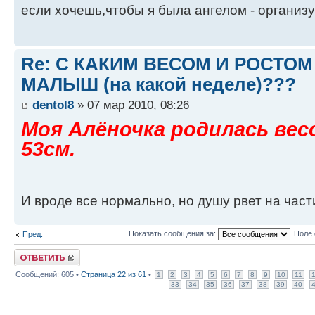
если хочешь,чтобы я была ангелом - организу
Re: С КАКИМ ВЕСОМ И РОСТО
МАЛЫШ (на какой неделе)???
dentol8
» 07 мар 2010, 08:26
Моя Алёночка родилась весо
53см.
И вроде все нормально, но душу рвет на част
Показать сообщения за:
Поле 
Пред.
Ответить
Сообщений: 605 •
Страница
22
из
61
•
1
2
3
4
5
6
7
8
9
10
11
33
34
35
36
37
38
39
40