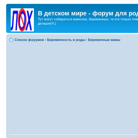
В детском мире - форум для ро
Тут могут собираться мамочки, беременные, те кто только пла
детишек!!!:)
Список форумов
‹
Беременность и роды
‹
Беременные мамы