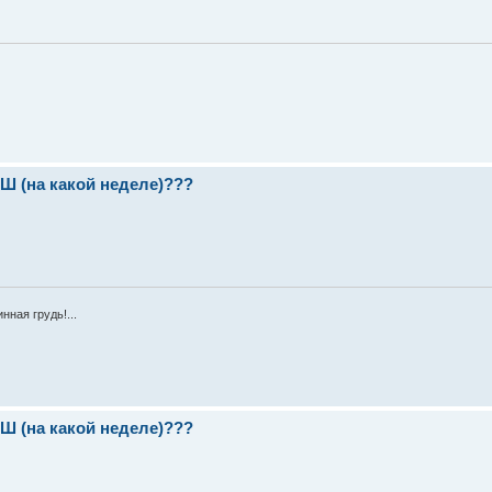
(на какой неделе)???
нная грудь!...
(на какой неделе)???