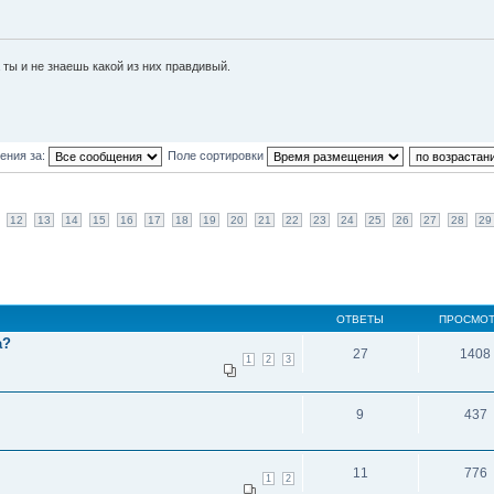
 ты и не знаешь какой из них правдивый.
ения за:
Поле сортировки
12
13
14
15
16
17
18
19
20
21
22
23
24
25
26
27
28
29
ОТВЕТЫ
ПРОСМО
а?
27
1408
1
2
3
9
437
11
776
1
2