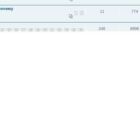
почему
11
774
1
2
246
8996
14
15
16
17
18
19
20
21
22
23
24
25
исок каналов