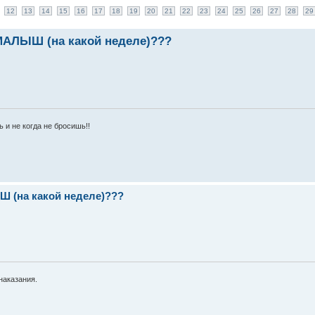
12
13
14
15
16
17
18
19
20
21
22
23
24
25
26
27
28
29
ЛЫШ (на какой неделе)???
ь и не когда не бросишь!!
(на какой неделе)???
наказания.