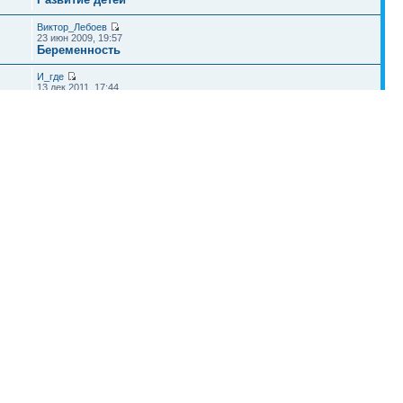
Виктор_Лебоев
23 июн 2009, 19:57
Беременность
И_где
13 дек 2011, 17:44
Вопросы и ответы
Наша команда
•
Удалить cookies конференции
• Часовой пояс: UTC + 4 часа