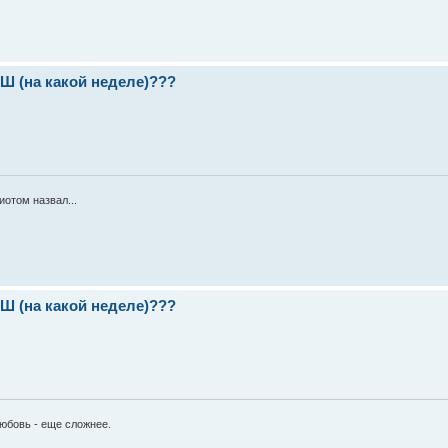
(на какой неделе)???
отом назвал...
(на какой неделе)???
любовь - еще сложнее.