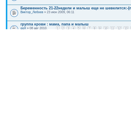
Беременность 21-22недели и малыш еще не шевелится:-(
Виктор_Лебоев
» 23 июн 2009, 06:11
группа крови : мама, папа и малыш
ggX
» 08 авг 2010,
1
2
3
4
5
6
7
8
9
10
11
12
13
19:06
КТО СЕЙЧАС НА КОНФЕРЕНЦИИ
Сейчас этот форум просматривают:
Bing [Bot]
и гости: 2
Список форумов
Новости
Карта сайта (HTML)
Карта сайта(индекс)
RSS поток
Сп