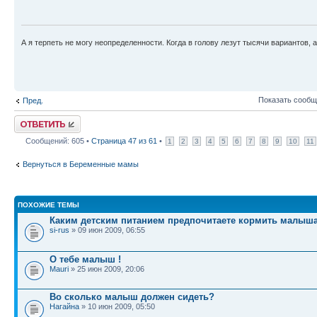
А я терпеть не могу неопределенности. Когда в голову лезут тысячи вариантов, а
Показать сообщ
Пред.
Ответить
Сообщений: 605 •
Страница
47
из
61
•
1
2
3
4
5
6
7
8
9
10
11
Вернуться в Беременные мамы
ПОХОЖИЕ ТЕМЫ
Каким детским питанием предпочитаете кормить малыш
si-rus
» 09 июн 2009, 06:55
О тебе малыш !
Mauri
» 25 июн 2009, 20:06
Во сколько малыш должен сидеть?
Нагайна
» 10 июн 2009, 05:50