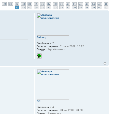
30
31
32
33
34
35
36
37
38
39
40
41
42
43
44
45
46
47
48
49
50
51
52
53
54
55
56
57
58
59
60
61
Autoreg
Сообщения:
7
Зарегистрирован:
01 июн 2009, 13:12
Откуда:
Наро-Фоминск
Art
Сообщения:
4
Зарегистрирован:
23 авг 2009, 20:30
Откуда:
Новотроицк