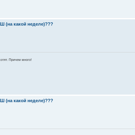
(на какой неделе)???
хотят. Причем много!
(на какой неделе)???