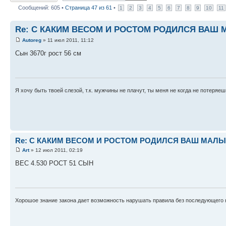
Сообщений: 605 •
Страница
47
из
61
•
1
2
3
4
5
6
7
8
9
10
11
Re: С КАКИМ ВЕСОМ И РОСТОМ РОДИЛСЯ ВАШ МА
Autoreg
» 11 июл 2011, 11:12
Сын 3670г рост 56 см
Я хочу быть твоей слезой, т.к. мужчины не плачут, ты меня не когда не потеряеш
Re: С КАКИМ ВЕСОМ И РОСТОМ РОДИЛСЯ ВАШ МАЛЫШ 
Art
» 12 июл 2011, 02:19
ВЕС 4.530 РОСТ 51 СЫН
Хорошое знание закона дает возможность нарушать правила без последующего 