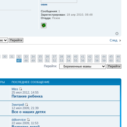
овик
Сообщения:
1
Зарегистрирован:
18 апр 2010, 08:48
Откуда:
Псков
След.
30
31
32
33
34
35
36
37
38
39
40
41
42
43
44
45
46
47
48
49
50
51
52
53
54
55
56
57
58
59
60
61
Перейти:
ТРЫ
ПОСЛЕДНЕЕ СООБЩЕНИЕ
Miss
25 июл 2012, 14:55
Питание ребенка
Змитрий
12 июл 2009, 21:39
Все о наших детях
ddlservice
22 июн 2009, 11:53
Развитие детей